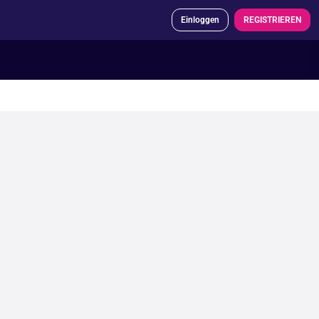
Einloggen
REGISTRIEREN
Medien
Wähle ein Event ...
Wähle
von der
Liste der
Live-Events,
um einen
Live-
Stream
anzusehen.