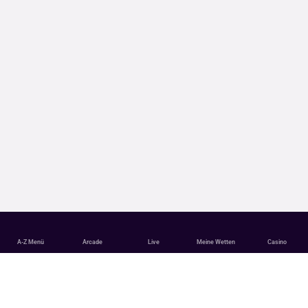
A-Z Menü
Arcade
Live
Meine Wetten
Casino