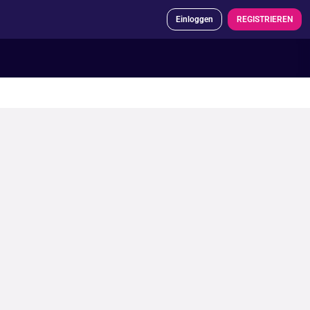
Einloggen
REGISTRIEREN
Medien
Wähle ein Event ...
Wähle
von der
Liste der
Live-Events,
um einen
Live-
Stream
anzusehen.