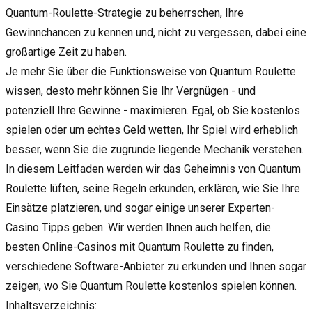
Quantum-Roulette-Strategie zu beherrschen, Ihre
Gewinnchancen zu kennen und, nicht zu vergessen, dabei eine
großartige Zeit zu haben.
Je mehr Sie über die Funktionsweise von Quantum Roulette
wissen, desto mehr können Sie Ihr Vergnügen - und
potenziell Ihre Gewinne - maximieren. Egal, ob Sie kostenlos
spielen oder um echtes Geld wetten, Ihr Spiel wird erheblich
besser, wenn Sie die zugrunde liegende Mechanik verstehen.
In diesem Leitfaden werden wir das Geheimnis von Quantum
Roulette lüften, seine Regeln erkunden, erklären, wie Sie Ihre
Einsätze platzieren, und sogar einige unserer Experten-
Casino Tipps geben. Wir werden Ihnen auch helfen, die
besten Online-Casinos mit Quantum Roulette zu finden,
verschiedene Software-Anbieter zu erkunden und Ihnen sogar
zeigen, wo Sie Quantum Roulette kostenlos spielen können.
Inhaltsverzeichnis: