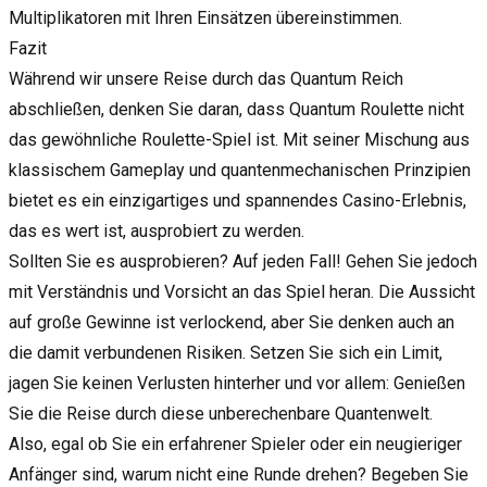
Multiplikatoren mit Ihren Einsätzen übereinstimmen.
Fazit
Während wir unsere Reise durch das Quantum Reich
abschließen, denken Sie daran, dass Quantum Roulette nicht
das gewöhnliche
Roulette-Spiel
ist. Mit seiner Mischung aus
klassischem Gameplay und quantenmechanischen Prinzipien
bietet es ein einzigartiges und spannendes Casino-Erlebnis,
das es wert ist, ausprobiert zu werden.
Sollten Sie es ausprobieren? Auf jeden Fall! Gehen Sie jedoch
mit Verständnis und Vorsicht an das Spiel heran. Die Aussicht
auf große Gewinne ist verlockend, aber Sie denken auch an
die damit verbundenen Risiken. Setzen Sie sich ein Limit,
jagen Sie keinen Verlusten hinterher und vor allem: Genießen
Sie die Reise durch diese unberechenbare Quantenwelt.
Also, egal ob Sie ein erfahrener Spieler oder ein neugieriger
Anfänger sind, warum nicht eine Runde drehen? Begeben Sie