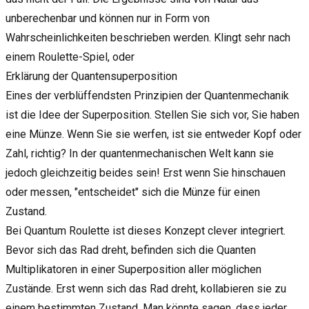
unberechenbar und können nur in Form von
Wahrscheinlichkeiten beschrieben werden. Klingt sehr nach
einem Roulette-Spiel, oder
Erklärung der Quantensuperposition
Eines der verblüffendsten Prinzipien der Quantenmechanik
ist die Idee der Superposition. Stellen Sie sich vor, Sie haben
eine Münze. Wenn Sie sie werfen, ist sie entweder Kopf oder
Zahl, richtig? In der quantenmechanischen Welt kann sie
jedoch gleichzeitig beides sein! Erst wenn Sie hinschauen
oder messen, "entscheidet" sich die Münze für einen
Zustand.
Bei Quantum Roulette ist dieses Konzept clever integriert.
Bevor sich das Rad dreht, befinden sich die Quanten
Multiplikatoren in einer Superposition aller möglichen
Zustände. Erst wenn sich das Rad dreht, kollabieren sie zu
einem bestimmten Zustand. Man könnte sagen, dass jeder