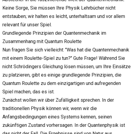
Keine Sorge, Sie müssen Ihre Physik Lehrbücher nicht
entstauben; wir halten es leicht, unterhaltsam und vor allem
relevant für unser Spiel.
Grundlegende Prinzipien der Quantenmechanik im
Zusammenhang mit Quantum Roulette
Nun fragen Sie sich vielleicht: "Was hat die Quantenmechanik
mit einem Roulette-Spiel zu tun?" Gute Frage! Während Sie
nicht Schrödingers Gleichung lösen müssen, um Ihre Einsätze
zu platzieren, gibt es einige grundlegende Prinzipien, die
Quantum Roulette zu dem einzigartigen und aufregenden
Spiel machen, das es ist.
Zunächst wollen wir über Zufälligkeit sprechen. In der
traditionellen Physik können wir, wenn wir die
Anfangsbedingungen eines Systems kennen, seinen
zukünftigen Zustand vorhersagen. In der Quantenphysik ist
das nicht der Fall. Die Ergebnisse sind von Natur aus