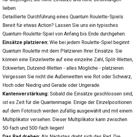
lieben.
Detaillierte Durchführung eines Quantum Roulette-Spiels
Bereit für etwas Action? Lassen Sie uns ein typisches
Quantum-Roulette-Spiel von Anfang bis Ende durchgehen.
Einsätze platzieren:
Wie bei jedem Roulette-Spiel beginnt
Quantum Roulette mit dem Platzieren Ihrer Einsätze. Sie
können eine Einzelwette auf eine einzelne Zahl, Split-Wetten,
Eckwerten, Dutzend-Wetten - alles Mögliche - platzieren.
Vergessen Sie nicht die Außenwetten wie Rot oder Schwarz,
Hoch oder Niedrig und Gerade oder Ungerade.
Kantenverstärkung:
Sobald die Einsätze geschlossen sind,
ist es Zeit für die Quantenmagie. Einige der Einzelpositionen
auf dem Fototisch werden zufällig ausgewählt und mit einem
Multiplikator versehen. Dieser Multiplikator kann zwischen
50-fach und 500-fach liegen!
Das Rad drehen:
Als Nächstes dreht sich das Rad. Die