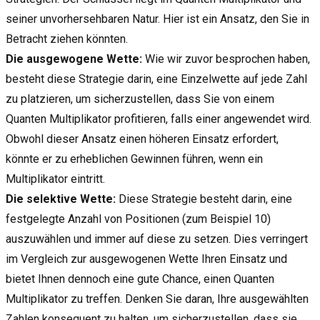
seiner unvorhersehbaren Natur. Hier ist ein Ansatz, den Sie in
Betracht ziehen könnten.
Die ausgewogene Wette:
Wie wir zuvor besprochen haben,
besteht diese Strategie darin, eine Einzelwette auf jede Zahl
zu platzieren, um sicherzustellen, dass Sie von einem
Quanten Multiplikator profitieren, falls einer angewendet wird.
Obwohl dieser Ansatz einen höheren Einsatz erfordert,
könnte er zu erheblichen Gewinnen führen, wenn ein
Multiplikator eintritt.
Die selektive Wette:
Diese Strategie besteht darin, eine
festgelegte Anzahl von Positionen (zum Beispiel 10)
auszuwählen und immer auf diese zu setzen. Dies verringert
im Vergleich zur ausgewogenen Wette Ihren Einsatz und
bietet Ihnen dennoch eine gute Chance, einen Quanten
Multiplikator zu treffen. Denken Sie daran, Ihre ausgewählten
Zahlen konsequent zu halten, um sicherzustellen, dass sie