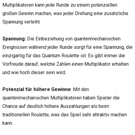
Multiplikatoren kann jede Runde zu einem potenziellen
großen Gewinn machen, was jeder Drehung eine zusätzliche
Spannung verleiht.
Spannung:
Die Einbeziehung von quantenmechanischen
Ereignissen während jeder Runde sorgt für eine Spannung, die
einzigartig für das Quantum Roulette ist. Es gibt immer die
Vorfreude darauf, welche Zahlen einen Multiplikator erhalten
und wie hoch dieser sein wird.
Potenzial für höhere Gewinne
: Mit den
quantenmechanischen Multiplikatoren haben Spieler die
Chance auf deutlich höhere Auszahlungen als beim
traditionellen Roulette, was das Spiel sehr attraktiv machen
kann.