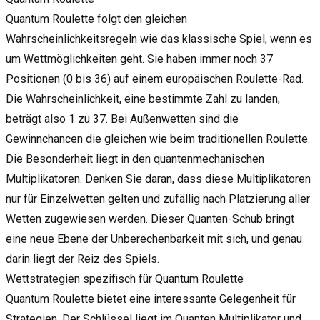
Quantum Roulette folgt den gleichen
Wahrscheinlichkeitsregeln wie das klassische Spiel, wenn es
um Wettmöglichkeiten geht. Sie haben immer noch 37
Positionen (0 bis 36) auf einem europäischen Roulette-Rad.
Die Wahrscheinlichkeit, eine bestimmte Zahl zu landen,
beträgt also 1 zu 37. Bei Außenwetten sind die
Gewinnchancen die gleichen wie beim traditionellen Roulette.
Die Besonderheit liegt in den quantenmechanischen
Multiplikatoren. Denken Sie daran, dass diese Multiplikatoren
nur für Einzelwetten gelten und zufällig nach Platzierung aller
Wetten zugewiesen werden. Dieser Quanten-Schub bringt
eine neue Ebene der Unberechenbarkeit mit sich, und genau
darin liegt der Reiz des Spiels.
Wettstrategien spezifisch für Quantum Roulette
Quantum Roulette bietet eine interessante Gelegenheit für
Strategien. Der Schlüssel liegt im Quanten Multiplikator und