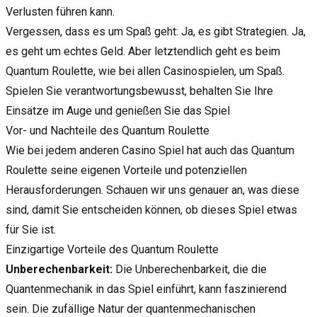
Verlusten führen kann.
Vergessen, dass es um Spaß geht: Ja, es gibt Strategien. Ja,
es geht um echtes Geld. Aber letztendlich geht es beim
Quantum Roulette, wie bei allen Casinospielen, um Spaß.
Spielen Sie verantwortungsbewusst, behalten Sie Ihre
Einsätze im Auge und genießen Sie das Spiel
Vor- und Nachteile des Quantum Roulette
Wie bei jedem anderen Casino Spiel hat auch das Quantum
Roulette seine eigenen Vorteile und potenziellen
Herausforderungen. Schauen wir uns genauer an, was diese
sind, damit Sie entscheiden können, ob dieses Spiel etwas
für Sie ist.
Einzigartige Vorteile des Quantum Roulette
Unberechenbarkeit:
Die Unberechenbarkeit, die die
Quantenmechanik in das Spiel einführt, kann faszinierend
sein. Die zufällige Natur der quantenmechanischen