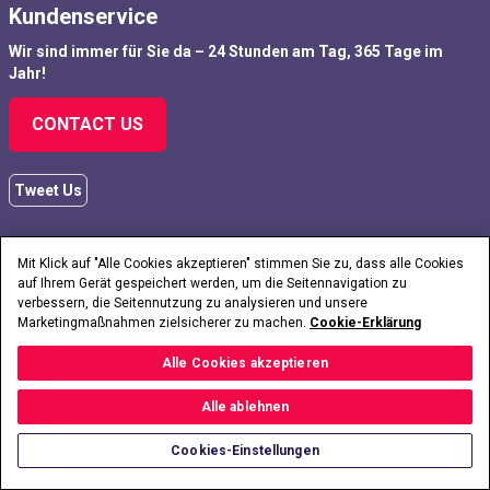
Kundenservice
Wir sind immer für Sie da – 24 Stunden am Tag, 365 Tage im
Jahr!
CONTACT US
Tweet Us
Sport
Mit Klick auf "Alle Cookies akzeptieren" stimmen Sie zu, dass alle Cookies
auf Ihrem Gerät gespeichert werden, um die Seitennavigation zu
Live Wetten
Fußball
Tennis
Basketball
verbessern, die Seitennutzung zu analysieren und unsere
Marketingmaßnahmen zielsicherer zu machen.
Cookie-Erklärung
Unsere Spiele
Alle Cookies akzeptieren
Slots
Blackjack
Roulette
Sofortgewinn
Jackpot Slots
Alle ablehnen
Neue Spiele
Live Casino
Tischspiele
Cookies-Einstellungen