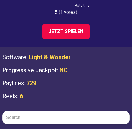
Rate this
5 (1 votes)
JETZT SPIELEN
Software:
Light & Wonder
Progressive Jackpot:
NO
Paylines:
729
Reels:
6