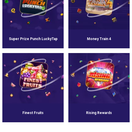
Super Prize Punch LuckyTap
Money Train 4
Finest Fruits
Rising Rewards