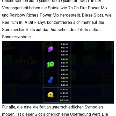
Casinospielen
auf "Qualität statt Quantität" setzt. In der
Vergangenheit haben sie Spiele wie
7s On Fire Power Mix
und
Rainbow Riches Power Mix
hergestellt. Diese Slots, wie
Reel 'Em In! A Bit Fishy!, konzentrieren sich mehr auf die
Spielmechanik als auf das Aussehen des Titels selbst.
Sondersymbole
Für alle, die eine Vielfalt an unterschiedlichen Symbolen
mögen, ist dieser Slot sicherlich eine Überlegung wert. Die