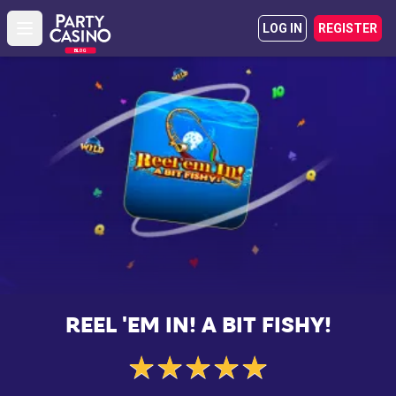
LOG IN
REGISTER
Open main menu
BLOG
REEL 'EM IN! A BIT FISHY!
★
★
★
★
★