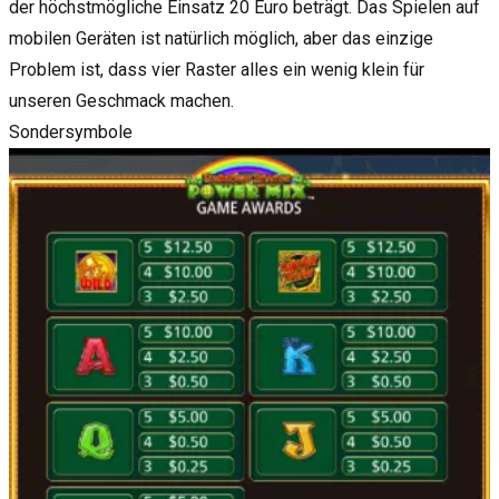
der höchstmögliche Einsatz 20 Euro beträgt. Das Spielen auf
mobilen Geräten ist natürlich möglich, aber das einzige
Problem ist, dass vier Raster alles ein wenig klein für
unseren Geschmack machen.
Sondersymbole