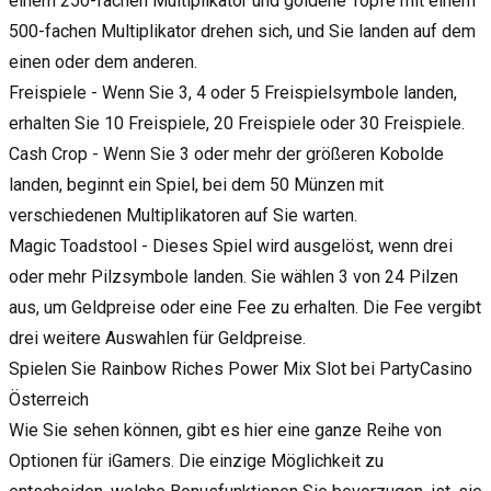
einem 250-fachen Multiplikator und goldene Töpfe mit einem
500-fachen Multiplikator drehen sich, und Sie landen auf dem
einen oder dem anderen.
Freispiele - Wenn Sie 3, 4 oder 5 Freispielsymbole landen,
erhalten Sie 10 Freispiele, 20 Freispiele oder 30 Freispiele.
Cash Crop - Wenn Sie 3 oder mehr der größeren Kobolde
landen, beginnt ein Spiel, bei dem 50 Münzen mit
verschiedenen Multiplikatoren auf Sie warten.
Magic Toadstool - Dieses Spiel wird ausgelöst, wenn drei
oder mehr Pilzsymbole landen. Sie wählen 3 von 24 Pilzen
aus, um Geldpreise oder eine Fee zu erhalten. Die Fee vergibt
drei weitere Auswahlen für Geldpreise.
Spielen Sie Rainbow Riches Power Mix Slot bei PartyCasino
Österreich
Wie Sie sehen können, gibt es hier eine ganze Reihe von
Optionen für iGamers. Die einzige Möglichkeit zu