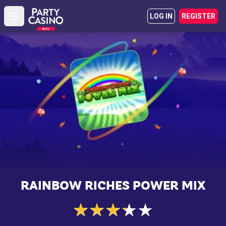
LOG IN
REGISTER
Open main menu
BLOG
RAINBOW RICHES POWER MIX
★
★
★
★
★