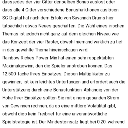
dass jedes der vier Gitter denselben Bonus auslöst oder
dass alle 4 Gitter verschiedene Bonusfunktionen auslösen.
SG Digital hat nach dem Erfolg von Savannah Drums hier
tatsächlich etwas Neues geschaffen. Die Wahl eines irischen
Themas ist jedoch nicht ganz auf dem gleichen Niveau wie
das Konzept der vier Raster, obwohl niemand wirklich zu tief
in das gewählte Thema hineinschauen wird.
Rainbow Riches Power Mix hat einen sehr respektablen
Maximalgewinn, den die Spieler anstreben können. Das
12.500-fache Ihres Einsatzes. Diesen Multiplikator zu
gewinnen, ist kein leichtes Unterfangen und erfordert auch die
Unterstützung durch eine Bonusfunktion. Abhängig von der
Höhe Ihrer Einsätze sollten Sie mit einem gesunden Strom
von Gewinnen rechnen, da es eine mittlere Volatilität gibt,
obwohl dies kein Freibrief für eine unverantwortliche
Spielstrategie ist. Der Mindesteinsatz liegt bei 0,20, während