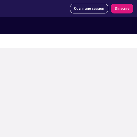
Ouvrir une session
S'inscrire
Media
Choisissez une compétition
Choisissez
dans la liste
des
compétitions
en live pour
afficher le
media.