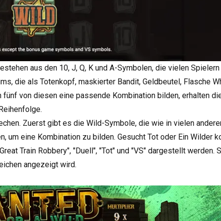
estehen aus den 10, J, Q, K und A-Symbolen, die vielen Spielern
s, die als Totenkopf, maskierter Bandit, Geldbeutel, Flasche W
fünf von diesen eine passende Kombination bilden, erhalten die
 Reihenfolge.
chen. Zuerst gibt es die Wild-Symbole, die wie in vielen andere
, um eine Kombination zu bilden. Gesucht Tot oder Ein Wilder 
reat Train Robbery", "Duell", "Tot" und "VS" dargestellt werden. S
zeichen angezeigt wird.