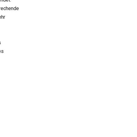
prechende
ehr
s
es