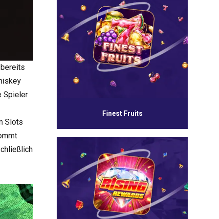
 bereits
hiskey
 Spieler
Finest Fruits
n Slots
kommt
chließlich