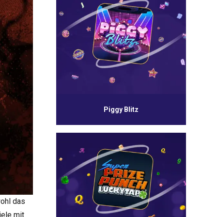
Piggy Blitz
wohl das
iele mit