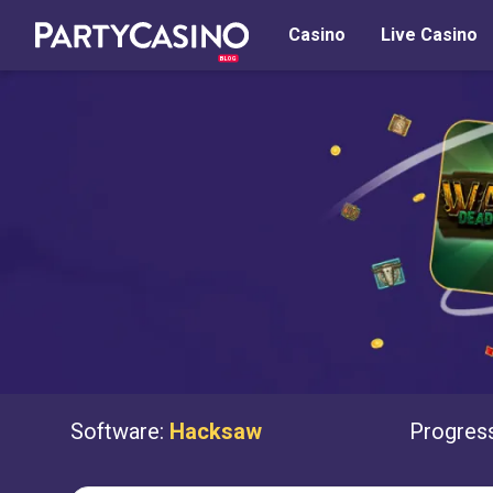
Casino
Live Casino
BLOG
Software:
Hacksaw
Progres