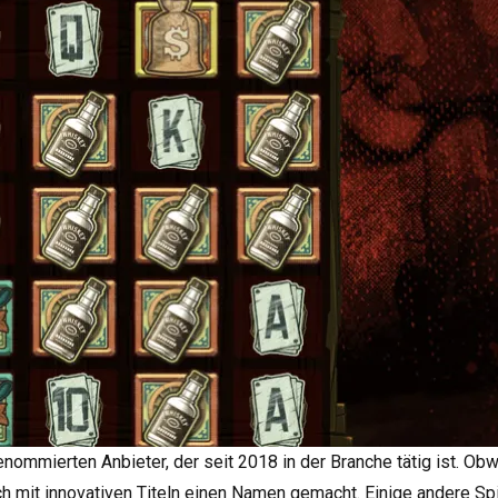
renommierten Anbieter, der seit 2018 in der Branche tätig ist. Ob
ch mit innovativen Titeln einen Namen gemacht. Einige andere Sp