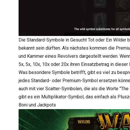
Die Standard-Symbole in Gesucht Tot oder Ein Wilder b
bekannt sein dürften. Als nächstes kommen die Premium
und Kammer eines Revolvers dargestellt werden. Wenn 
5x, 5x, 10x, 10x oder 20x ihren Einsatzbetrag in dieser
Was besondere Symbole betrifft, gibt es viel zu bespre
jedes Standard- oder Premium-Symbol ersetzen können
auch mit vier Scatter-Symbolen, die als die Worte "The G
gibt es ein Multiplikator-Symbol, das einfach als Plus
Boni und Jackpots