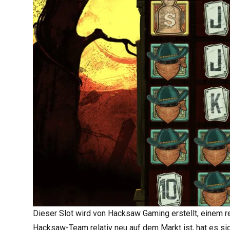
Dieser Slot wird von
Hacksaw Gaming
erstellt, einem 
Hacksaw-Team relativ neu auf dem Markt ist, hat es si