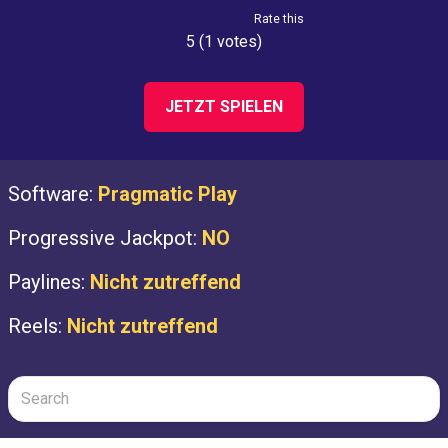
Rate this
5 (1 votes)
JETZT SPIELEN
Software:
Pragmatic Play
Progressive Jackpot:
NO
Paylines:
Nicht zutreffend
Reels:
Nicht zutreffend