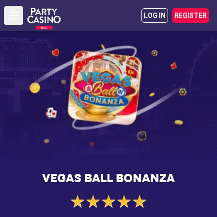
LOG IN
REGISTER
Open main menu
BLOG
VEGAS BALL BONANZA
★
★
★
★
★