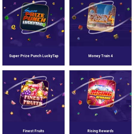
Super Prize Punch LuckyTap
Money Train 4
Finest Fruits
Rising Rewards