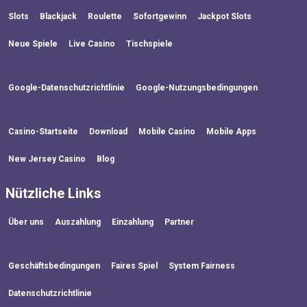
Slots
Blackjack
Roulette
Sofortgewinn
Jackpot Slots
Neue Spiele
Live Casino
Tischspiele
Google-Datenschutzrichtlinie
Google-Nutzungsbedingungen
Casino-Startseite
Download
Mobile Casino
Mobile Apps
New Jersey Casino
Blog
Nützliche Links
Über uns
Auszahlung
Einzahlung
Partner
Geschäftsbedingungen
Faires Spiel
System Fairness
Datenschutzrichtlinie