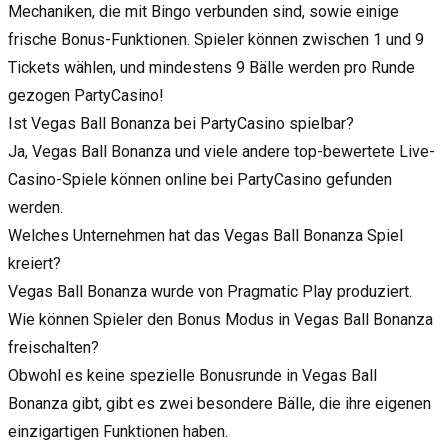
Mechaniken, die mit Bingo verbunden sind, sowie einige
frische Bonus-Funktionen. Spieler können zwischen 1 und 9
Tickets wählen, und mindestens 9 Bälle werden pro Runde
gezogen
PartyCasino
!
Ist Vegas Ball Bonanza bei PartyCasino spielbar?
Ja, Vegas Ball Bonanza und viele andere top-bewertete Live-
Casino-Spiele können online bei PartyCasino gefunden
werden.
Welches Unternehmen hat das Vegas Ball Bonanza Spiel
kreiert?
Vegas Ball Bonanza wurde von Pragmatic Play produziert.
Wie können Spieler den Bonus Modus in Vegas Ball Bonanza
freischalten?
Obwohl es keine spezielle Bonusrunde in Vegas Ball
Bonanza gibt, gibt es zwei besondere Bälle, die ihre eigenen
einzigartigen Funktionen haben.