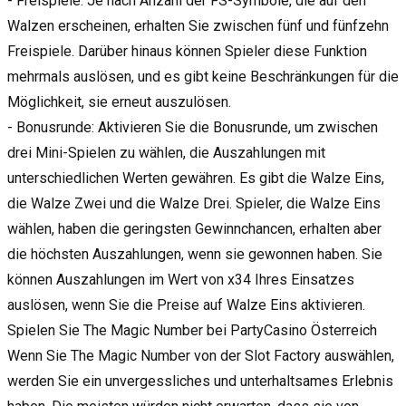
- Freispiele: Je nach Anzahl der FS-Symbole, die auf den
Walzen erscheinen, erhalten Sie zwischen fünf und fünfzehn
Freispiele. Darüber hinaus können Spieler diese Funktion
mehrmals auslösen, und es gibt keine Beschränkungen für die
Möglichkeit, sie erneut auszulösen.
- Bonusrunde: Aktivieren Sie die Bonusrunde, um zwischen
drei Mini-Spielen zu wählen, die Auszahlungen mit
unterschiedlichen Werten gewähren. Es gibt die Walze Eins,
die Walze Zwei und die Walze Drei. Spieler, die Walze Eins
wählen, haben die geringsten Gewinnchancen, erhalten aber
die höchsten Auszahlungen, wenn sie gewonnen haben. Sie
können Auszahlungen im Wert von x34 Ihres Einsatzes
auslösen, wenn Sie die Preise auf Walze Eins aktivieren.
Spielen Sie The Magic Number bei PartyCasino Österreich
Wenn Sie The Magic Number von der Slot Factory auswählen,
werden Sie ein unvergessliches und unterhaltsames Erlebnis