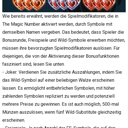
Wie bereits erwähnt, werden die Spielmodifikatoren, die in
The Magic Number aktiviert werden, durch Symbole mit
demselben Namen vergeben. Das bedeutet, dass Spieler die
Bonusrunde, Freispiele und Wild-Symbole erwerben möchten,
müssen ihre bevorzugten Spielmodifikatoren auslösen. Für
diejenigen, die von der Aktivierung dieser Bonusfunktionen
fasziniert sind, lesen Sie unten.
- Joker: Verdienen Sie zusätzliche Auszahlungen, indem Sie
das Wild-Symbol auf einer beliebigen Walze erscheinen
lassen. Es ermöglicht entbehrlichen Symbolen, mit höher
zahlenden Symbolen repliziert zu werden und potenziell
mehrere Preise zu gewinnen. Es ist auch möglich, 500-mal
Münzen auszulösen, wenn fünf Wild-Substitute gleichzeitig
erscheinen.