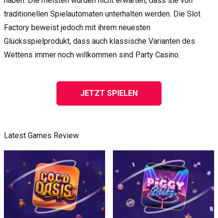
haben. Die meisten würden nicht erwarten, dass sie von
traditionellen Spielautomaten unterhalten werden. Die Slot
Factory beweist jedoch mit ihrem neuesten
Glücksspielprodukt, dass auch klassische Varianten des
Wettens immer noch willkommen sind
Party Casino
.
JETZT SPIELEN
Latest Games Review