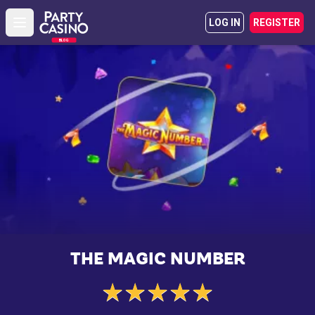
LOG IN
REGISTER
Open main menu
BLOG
THE MAGIC NUMBER
★
★
★
★
★