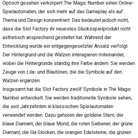
Optisch gesehen verkörpert The Magic Number einen
Online-
Spielautomaten
, der sich mehr auf das Gameplay als auf
Thema und Design konzentriert. Das bedeutet jedoch nicht,
dass die Slot Factory ihr neuestes Glücksspielprodukt nicht
ästhetisch ansprechend gestaltet hat. Während der
Entwicklung wurde ein entgegengesetzter Ansatz verfolgt.
Der Hintergrund und die Walzen interagieren miteinander,
wobei die Hintergründe ständig ihre Farbe ändern. Sie werden
Zeuge von Lila- und Blautönen, die die Symbole auf den
Walzen ergänzen.
Insgesamt hat die Slot Factory zwölf Symbole in The Magic
Number entwickelt. Sie werden traditionelle Symbole sehen,
die seit Jahrzehnten in klassischen Spielautomaten
verwendet werden. Dazu gehören der goldene Stern, der
blaue Diamant, der blaue Mond, die roten Siebener, der grüne
Diamant, die lila Glocken, die orangen Edelsteine, die grünen