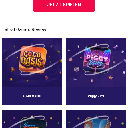
JETZT SPIELEN
Latest Games Review
Gold Oasis
Piggy Blitz