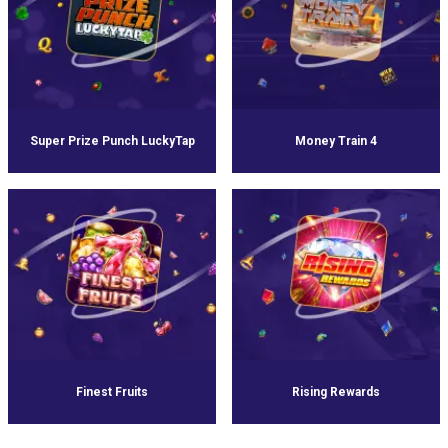
Super Prize Punch LuckyTap
Money Train 4
Finest Fruits
Rising Rewards