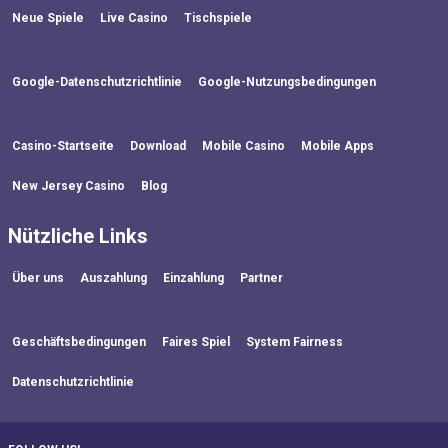
Neue Spiele
Live Casino
Tischspiele
Google-Datenschutzrichtlinie
Google-Nutzungsbedingungen
Casino-Startseite
Download
Mobile Casino
Mobile Apps
New Jersey Casino
Blog
Nützliche Links
Über uns
Auszahlung
Einzahlung
Partner
Geschäftsbedingungen
Faires Spiel
System Fairness
Datenschutzrichtlinie