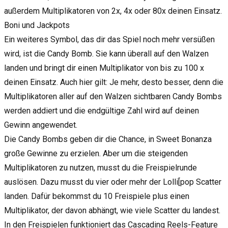
außerdem Multiplikatoren von 2x, 4x oder 80x deinen Einsatz.
Boni und Jackpots
Ein weiteres Symbol, das dir das Spiel noch mehr versüßen
wird, ist die Candy Bomb. Sie kann überall auf den Walzen
landen und bringt dir einen Multiplikator von bis zu 100 x
deinen Einsatz. Auch hier gilt: Je mehr, desto besser, denn die
Multiplikatoren aller auf den Walzen sichtbaren Candy Bombs
werden addiert und die endgültige Zahl wird auf deinen
Gewinn angewendet.
Die Candy Bombs geben dir die Chance, in Sweet Bonanza
große Gewinne zu erzielen. Aber um die steigenden
Multiplikatoren zu nutzen, musst du die Freispielrunde
auslösen. Dazu musst du vier oder mehr der Lolli[pop Scatter
landen. Dafür bekommst du 10 Freispiele plus einen
Multiplikator, der davon abhängt, wie viele Scatter du landest.
In den Freispielen funktioniert das Cascading Reels-Feature