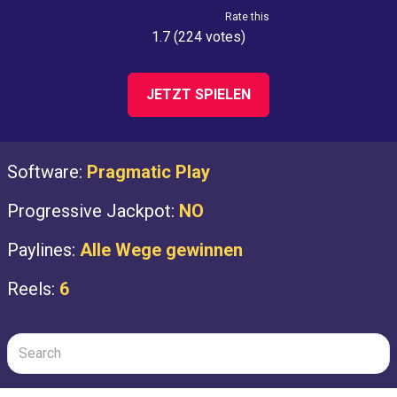
Rate this
1.7 (224 votes)
JETZT SPIELEN
Software:
Pragmatic Play
Progressive Jackpot:
NO
Paylines:
Alle Wege gewinnen
Reels:
6