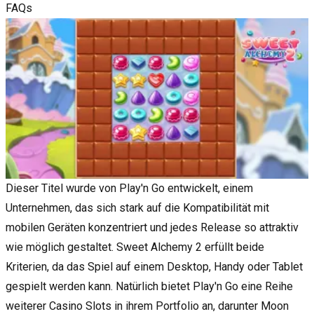
FAQs
Dieser Titel wurde von
Play'n Go
entwickelt, einem
Unternehmen, das sich stark auf die Kompatibilität mit
mobilen Geräten konzentriert und jedes Release so attraktiv
wie möglich gestaltet. Sweet Alchemy 2 erfüllt beide
Kriterien, da das Spiel auf einem Desktop, Handy oder Tablet
gespielt werden kann. Natürlich bietet Play'n Go eine Reihe
weiterer Casino Slots in ihrem Portfolio an, darunter
Moon