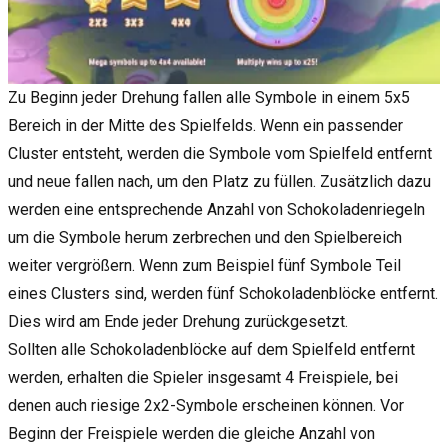
Zu Beginn jeder Drehung fallen alle Symbole in einem 5x5
Bereich in der Mitte des Spielfelds. Wenn ein passender
Cluster entsteht, werden die Symbole vom Spielfeld entfernt
und neue fallen nach, um den Platz zu füllen. Zusätzlich dazu
werden eine entsprechende Anzahl von Schokoladenriegeln
um die Symbole herum zerbrechen und den Spielbereich
weiter vergrößern. Wenn zum Beispiel fünf Symbole Teil
eines Clusters sind, werden fünf Schokoladenblöcke entfernt.
Dies wird am Ende jeder Drehung zurückgesetzt.
Sollten alle Schokoladenblöcke auf dem Spielfeld entfernt
werden, erhalten die Spieler insgesamt 4 Freispiele, bei
denen auch riesige 2x2-Symbole erscheinen können. Vor
Beginn der Freispiele werden die gleiche Anzahl von