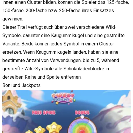
ihnen einen Cluster bilden, können die Spieler das 125-fache,
150-fache, 200-fache bzw. 250-fache ihres Einsatzes
gewinnen.
Dieser Titel verfügt auch über zwei verschiedene Wild-
Symbole, darunter eine Kaugummikugel und eine gestreifte
Variante. Beide können jedes Symbol in einem Cluster
ersetzen. Wenn Kaugummikugeln landen, haben sie eine
bestimmte Anzahl von Verwendungen, bis zu 5, während
gestreifte Wild-Symbole alle Schokoladenblöcke in
derselben Reihe und Spalte entfernen.
Boni und Jackpots