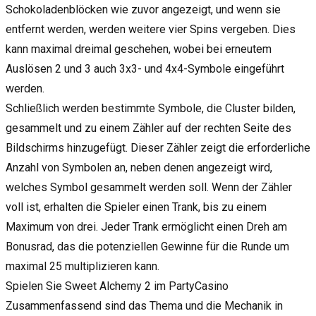
Schokoladenblöcken wie zuvor angezeigt, und wenn sie
entfernt werden, werden weitere vier Spins vergeben. Dies
kann maximal dreimal geschehen, wobei bei erneutem
Auslösen 2 und 3 auch 3x3- und 4x4-Symbole eingeführt
werden.
Schließlich werden bestimmte Symbole, die Cluster bilden,
gesammelt und zu einem Zähler auf der rechten Seite des
Bildschirms hinzugefügt. Dieser Zähler zeigt die erforderliche
Anzahl von Symbolen an, neben denen angezeigt wird,
welches Symbol gesammelt werden soll. Wenn der Zähler
voll ist, erhalten die Spieler einen Trank, bis zu einem
Maximum von drei. Jeder Trank ermöglicht einen Dreh am
Bonusrad, das die potenziellen Gewinne für die Runde um
maximal 25 multiplizieren kann.
Spielen Sie Sweet Alchemy 2 im PartyCasino
Zusammenfassend sind das Thema und die Mechanik in