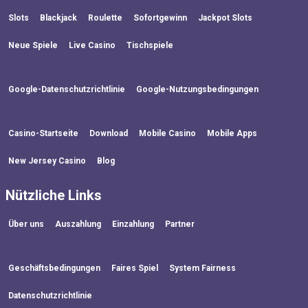
Slots
Blackjack
Roulette
Sofortgewinn
Jackpot Slots
Neue Spiele
Live Casino
Tischspiele
Google-Datenschutzrichtlinie
Google-Nutzungsbedingungen
Casino-Startseite
Download
Mobile Casino
Mobile Apps
New Jersey Casino
Blog
Nützliche Links
Über uns
Auszahlung
Einzahlung
Partner
Geschäftsbedingungen
Faires Spiel
System Fairness
Datenschutzrichtlinie