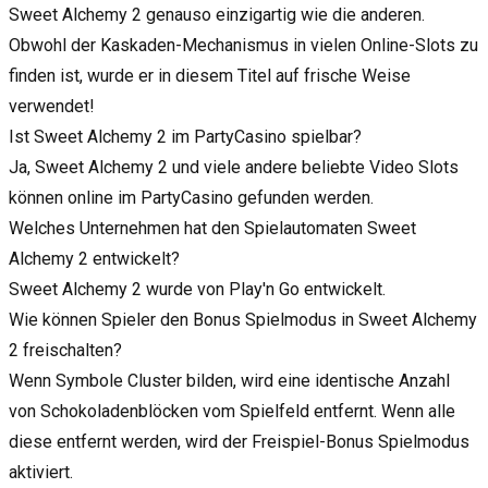
Sweet Alchemy 2 genauso einzigartig wie die anderen.
Obwohl der Kaskaden-Mechanismus in vielen
Online-Slots
zu
finden ist, wurde er in diesem Titel auf frische Weise
verwendet!
Ist Sweet Alchemy 2 im PartyCasino spielbar?
Ja, Sweet Alchemy 2 und viele andere beliebte Video Slots
können online im PartyCasino gefunden werden.
Welches Unternehmen hat den Spielautomaten Sweet
Alchemy 2 entwickelt?
Sweet Alchemy 2 wurde von Play'n Go entwickelt.
Wie können Spieler den Bonus Spielmodus in Sweet Alchemy
2 freischalten?
Wenn Symbole Cluster bilden, wird eine identische Anzahl
von Schokoladenblöcken vom Spielfeld entfernt. Wenn alle
diese entfernt werden, wird der Freispiel-Bonus Spielmodus
aktiviert.