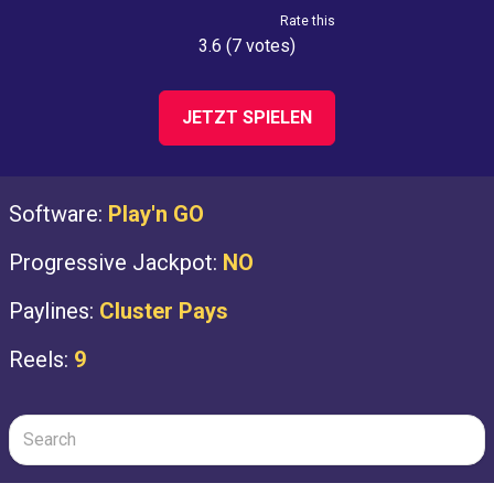
Rate this
3.6 (7 votes)
JETZT SPIELEN
Software:
Play'n GO
Progressive Jackpot:
NO
Paylines:
Cluster Pays
Reels:
9