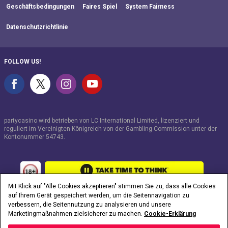
Geschäftsbedingungen
Faires Spiel
System Fairness
Datenschutzrichtlinie
FOLLOW US!
partycasino wird betrieben von LC International Limited, lizenziert und
reguliert im Vereinigten Königreich von der Gambling Commission unter der
Kontonummer
54743
.
Mit Klick auf "Alle Cookies akzeptieren" stimmen Sie zu, dass alle Cookies
auf Ihrem Gerät gespeichert werden, um die Seitennavigation zu
verbessern, die Seitennutzung zu analysieren und unsere
Marketingmaßnahmen zielsicherer zu machen.
Cookie-Erklärung