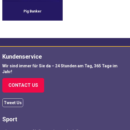
Pig Banker
Kundenservice
Wir sind immer für Sie da – 24 Stunden am Tag, 365 Tage im
Jahr!
CONTACT US
Tweet Us
Sport