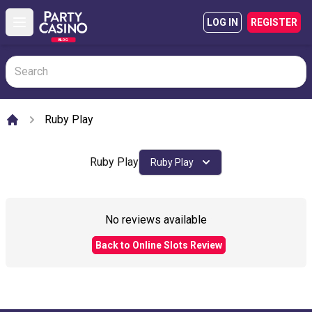
LOG IN
REGISTER
Open main menu
BLOG
Ruby Play
Home
Ruby Play
Ruby Play
No reviews available
Back to Online Slots Review