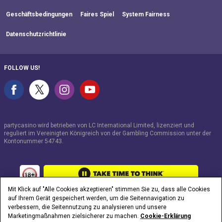
Geschäftsbedingungen
Faires Spiel
System Fairness
Datenschutzrichtlinie
FOLLOW US!
partycasino wird betrieben von LC International Limited, lizenziert und
reguliert im Vereinigten Königreich von der Gambling Commission unter der
Kontonummer
54743
.
Mit Klick auf "Alle Cookies akzeptieren" stimmen Sie zu, dass alle Cookies
auf Ihrem Gerät gespeichert werden, um die Seitennavigation zu
verbessern, die Seitennutzung zu analysieren und unsere
Marketingmaßnahmen zielsicherer zu machen.
Cookie-Erklärung