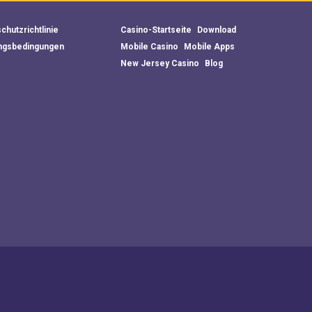
hutzrichtlinie
Casino-Startseite
Download
ngsbedingungen
Mobile Casino
Mobile Apps
New Jersey Casino
Blog