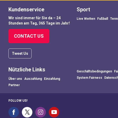
Kundenservice
Sport
Wir sind immer für Sie da – 24
Live Wetten
Fußball
Tenn
Stunden am Tag, 365 Tage im Jahr!
CONTACT US
Tweet Us
Nützliche Links
Geschäftsbedingungen
Fa
System Fairness
Datensch
Über uns
Auszahlung
Einzahlung
Partner
FOLLOW US!