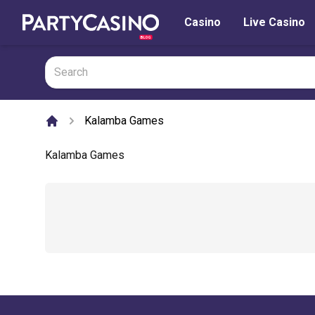
Casino
Live Casino
BLOG
Kalamba Games
Home
Kalamba Games