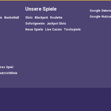
Unsere Spiele
Google-Datensc
Google-Nutzu
is
Basketball
Slots
Blackjack
Roulette
Sofortgewinn
Jackpot Slots
Neue Spiele
Live Casino
Tischspiele
ires Spiel
utzrichtlinie