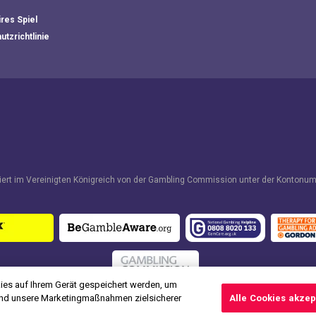
ires Spiel
utzrichtlinie
eguliert im Vereinigten Königreich von der Gambling Commission unter der Konton
okies auf Ihrem Gerät gespeichert werden, um
 und unsere Marketingmaßnahmen zielsicherer
Alle Cookies akzep
Copyright © 2026