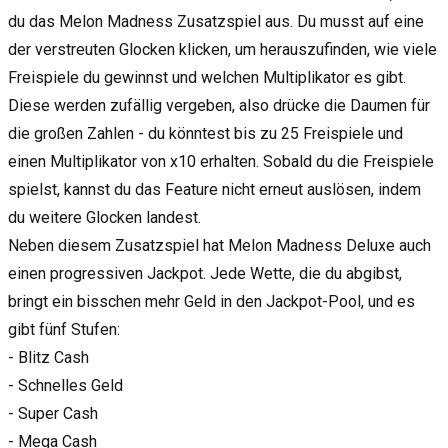
du das Melon Madness Zusatzspiel aus. Du musst auf eine
der verstreuten Glocken klicken, um herauszufinden, wie viele
Freispiele du gewinnst und welchen Multiplikator es gibt.
Diese werden zufällig vergeben, also drücke die Daumen für
die großen Zahlen - du könntest bis zu 25 Freispiele und
einen Multiplikator von x10 erhalten. Sobald du die Freispiele
spielst, kannst du das Feature nicht erneut auslösen, indem
du weitere Glocken landest.
Neben diesem Zusatzspiel hat Melon Madness Deluxe auch
einen progressiven Jackpot. Jede Wette, die du abgibst,
bringt ein bisschen mehr Geld in den Jackpot-Pool, und es
gibt fünf Stufen:
- Blitz Cash
- Schnelles Geld
- Super Cash
- Mega Cash