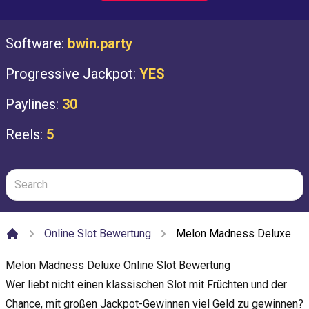
Software:
bwin.party
Progressive Jackpot:
YES
Paylines:
30
Reels:
5
Online Slot Bewertung
Melon Madness Deluxe
Home
Melon Madness Deluxe Online Slot Bewertung
Wer liebt nicht einen klassischen Slot mit Früchten und der
Chance, mit großen Jackpot-Gewinnen viel Geld zu gewinnen?