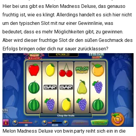
Hier bei uns gibt es Melon Madness Deluxe, das genauso
fruchtig ist, wie es klingt. Allerdings handelt es sich hier nicht
um den typischen Slot mit nur einer Gewinnlinie, was
bedeutet, dass es mehr Möglichkeiten gibt, zu gewinnen.
Aber wird dieser fruchtige Slot dir den süßen Geschmack des
Erfolgs bringen oder dich nur sauer zurücklassen?
Melon Madness Deluxe von
bwin.party
reiht sich ein in die