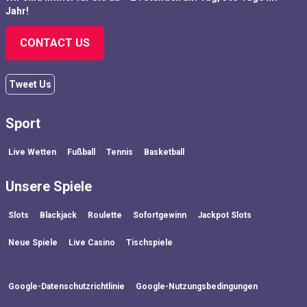
Jahr!
CONTACT US
Tweet Us
Sport
Live Wetten
Fußball
Tennis
Basketball
Unsere Spiele
Slots
Blackjack
Roulette
Sofortgewinn
Jackpot Slots
Neue Spiele
Live Casino
Tischspiele
Google-Datenschutzrichtlinie
Google-Nutzungsbedingungen