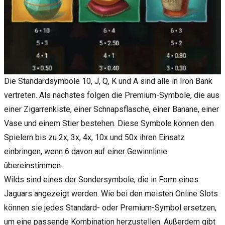
Die Standardsymbole 10, J, Q, K und A sind alle in Iron Bank
vertreten. Als nächstes folgen die Premium-Symbole, die aus
einer Zigarrenkiste, einer Schnapsflasche, einer Banane, einer
Vase und einem Stier bestehen. Diese Symbole können den
Spielern bis zu 2x, 3x, 4x, 10x und 50x ihren Einsatz
einbringen, wenn 6 davon auf einer Gewinnlinie
übereinstimmen.
Wilds sind eines der Sondersymbole, die in Form eines
Jaguars angezeigt werden. Wie bei den meisten
Online Slots
können sie jedes Standard- oder Premium-Symbol ersetzen,
um eine passende Kombination herzustellen. Außerdem gibt