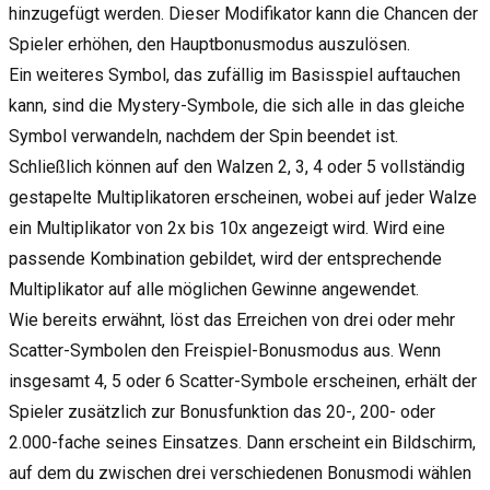
hinzugefügt werden. Dieser Modifikator kann die Chancen der
Spieler erhöhen, den Hauptbonusmodus auszulösen.
Ein weiteres Symbol, das zufällig im Basisspiel auftauchen
kann, sind die Mystery-Symbole, die sich alle in das gleiche
Symbol verwandeln, nachdem der Spin beendet ist.
Schließlich können auf den Walzen 2, 3, 4 oder 5 vollständig
gestapelte Multiplikatoren erscheinen, wobei auf jeder Walze
ein Multiplikator von 2x bis 10x angezeigt wird. Wird eine
passende Kombination gebildet, wird der entsprechende
Multiplikator auf alle möglichen Gewinne angewendet.
Wie bereits erwähnt, löst das Erreichen von drei oder mehr
Scatter-Symbolen den Freispiel-Bonusmodus aus. Wenn
insgesamt 4, 5 oder 6 Scatter-Symbole erscheinen, erhält der
Spieler zusätzlich zur Bonusfunktion das 20-, 200- oder
2.000-fache seines Einsatzes. Dann erscheint ein Bildschirm,
auf dem du zwischen drei verschiedenen Bonusmodi wählen