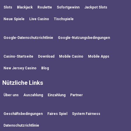
Slots
Blackjack
Roulette
Sofortgewinn
Jackpot Slots
Neue Spiele
Live Casino
Tischspiele
Google-Datenschutzrichtlinie
Google-Nutzungsbedingungen
Casino-Startseite
Download
Mobile Casino
Mobile Apps
New Jersey Casino
Blog
Nützliche Links
Über uns
Auszahlung
Einzahlung
Partner
Geschäftsbedingungen
Faires Spiel
System Fairness
Datenschutzrichtlinie