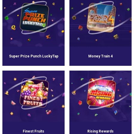
Super Prize Punch LuckyTap
Money Train 4
Finest Fruits
Rising Rewards