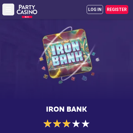
LOG IN
REGISTER
Open main menu
BLOG
IRON BANK
★
★
★
★
★