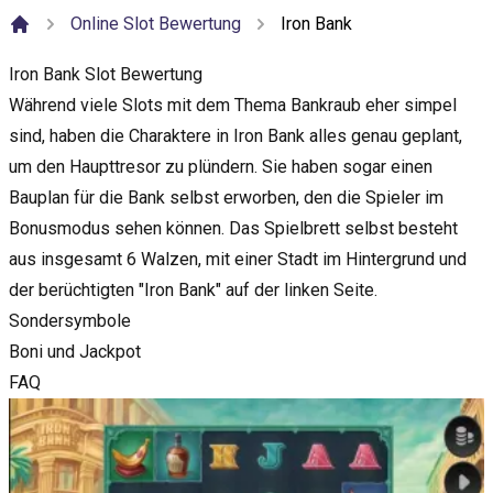
Online Slot Bewertung
Iron Bank
Home
Iron Bank Slot Bewertung
Während viele Slots mit dem Thema Bankraub eher simpel
sind, haben die Charaktere in Iron Bank alles genau geplant,
um den Haupttresor zu plündern. Sie haben sogar einen
Bauplan für die Bank selbst erworben, den die Spieler im
Bonusmodus sehen können. Das Spielbrett selbst besteht
aus insgesamt 6 Walzen, mit einer Stadt im Hintergrund und
der berüchtigten "Iron Bank" auf der linken Seite.
Sondersymbole
Boni und Jackpot
FAQ