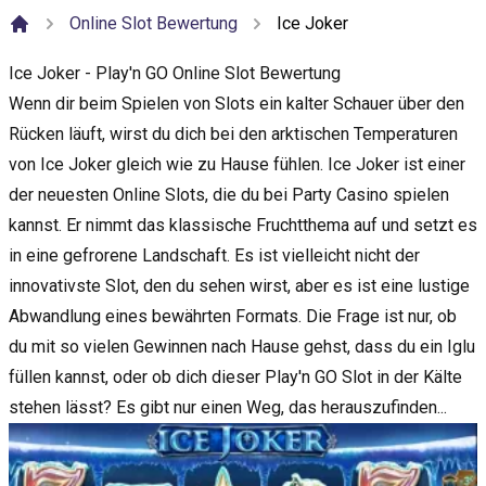
Online Slot Bewertung
Ice Joker
Home
Ice Joker - Play'n GO Online Slot Bewertung
Wenn dir beim Spielen von Slots ein kalter Schauer über den
Rücken läuft, wirst du dich bei den arktischen Temperaturen
von Ice Joker gleich wie zu Hause fühlen. Ice Joker ist einer
der neuesten
Online Slots
, die du bei
Party Casino
spielen
kannst. Er nimmt das klassische Fruchtthema auf und setzt es
in eine gefrorene Landschaft. Es ist vielleicht nicht der
innovativste Slot, den du sehen wirst, aber es ist eine lustige
Abwandlung eines bewährten Formats. Die Frage ist nur, ob
du mit so vielen Gewinnen nach Hause gehst, dass du ein Iglu
füllen kannst, oder ob dich dieser Play'n GO Slot in der Kälte
stehen lässt? Es gibt nur einen Weg, das herauszufinden...