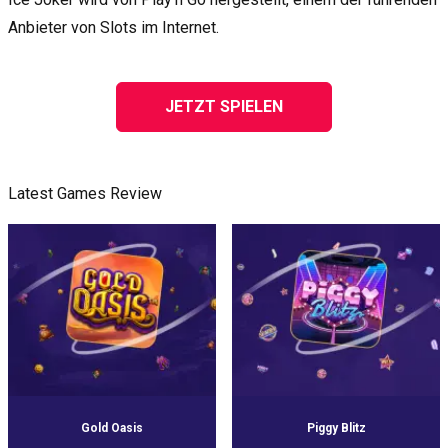
Anbieter von Slots im Internet.
JETZT SPIELEN
Latest Games Review
Gold Oasis
Piggy Blitz