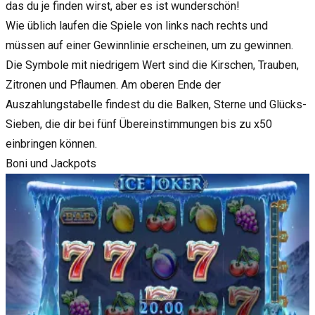
das du je finden wirst, aber es ist wunderschön!
Wie üblich laufen die Spiele von links nach rechts und
müssen auf einer Gewinnlinie erscheinen, um zu gewinnen.
Die Symbole mit niedrigem Wert sind die Kirschen, Trauben,
Zitronen und Pflaumen. Am oberen Ende der
Auszahlungstabelle findest du die Balken, Sterne und Glücks-
Sieben, die dir bei fünf Übereinstimmungen bis zu x50
einbringen können.
Boni und Jackpots