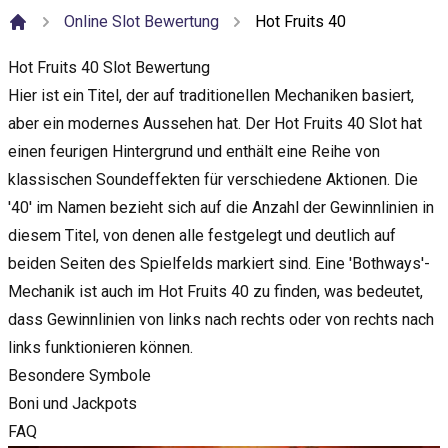
Online Slot Bewertung
Hot Fruits 40
Home
Hot Fruits 40 Slot Bewertung
Hier ist ein Titel, der auf traditionellen Mechaniken basiert,
aber ein modernes Aussehen hat. Der Hot Fruits 40 Slot hat
einen feurigen Hintergrund und enthält eine Reihe von
klassischen Soundeffekten für verschiedene Aktionen. Die
'40' im Namen bezieht sich auf die Anzahl der Gewinnlinien in
diesem Titel, von denen alle festgelegt und deutlich auf
beiden Seiten des Spielfelds markiert sind. Eine 'Bothways'-
Mechanik ist auch im Hot Fruits 40 zu finden, was bedeutet,
dass Gewinnlinien von links nach rechts oder von rechts nach
links funktionieren können.
Besondere Symbole
Boni und Jackpots
FAQ