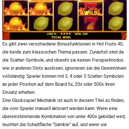
Es gibt zwei verschiedene Bonusfunktionen in Hot Fruits 40,
die beide zum klassischen Thema passen. Zunächst sind da
die Scatter-Symbole, und obwohl sie keinen Freispielmodus
wie in anderen Slots auslösen, ignorieren sie die Gewinnlinien
vollständig. Spieler können mit 3, 4 oder 5 Scatter-Symbolen
an jeder Position auf dem Board 5x, 20x oder 500x ihren
Einsatz erhalten.
Eine Glücksspiel Mechanik ist auch in diesem Titel zu finden,
die vom Spieler manuell aktiviert werden kann. Wenn eine
übereinstimmende Kombination von unter 400x gebildet wird,
leuchtet die Schaltfläche "Gamble" auf, und wenn sie