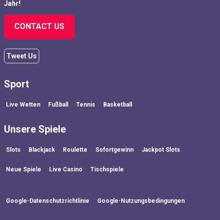
Jahr!
CONTACT US
Tweet Us
Sport
Live Wetten
Fußball
Tennis
Basketball
Unsere Spiele
Slots
Blackjack
Roulette
Sofortgewinn
Jackpot Slots
Neue Spiele
Live Casino
Tischspiele
Google-Datenschutzrichtlinie
Google-Nutzungsbedingungen