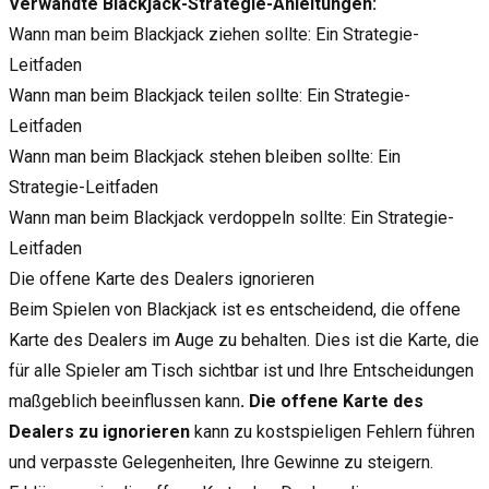
Verwandte Blackjack-Strategie-Anleitungen:
Wann man beim Blackjack ziehen sollte: Ein Strategie-
Leitfaden
Wann man beim Blackjack teilen sollte: Ein Strategie-
Leitfaden
Wann man beim Blackjack stehen bleiben sollte: Ein
Strategie-Leitfaden
Wann man beim Blackjack verdoppeln sollte: Ein Strategie-
Leitfaden
Die offene Karte des Dealers ignorieren
Beim Spielen von Blackjack ist es entscheidend, die offene
Karte des Dealers im Auge zu behalten. Dies ist die Karte, die
für alle Spieler am Tisch sichtbar ist und Ihre Entscheidungen
maßgeblich beeinflussen kann
. Die offene Karte des
Dealers zu ignorieren
kann zu kostspieligen Fehlern führen
und verpasste Gelegenheiten, Ihre Gewinne zu steigern.