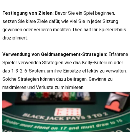
Festlegung von Zielen:
Bevor Sie ein Spiel beginnen,
setzen Sie klare Ziele dafür, wie viel Sie in jeder Sitzung
gewinnen oder verlieren möchten. Dies hält Ihr Spielerlebnis
diszipliniert.
Verwendung von Geldmanagement-Strategien:
Erfahrene
Spieler verwenden Strategien wie das Kelly-Kriterium oder
das 1-3-2-6-System, um ihre Einsätze effektiv zu verwalten.
Solche Strategien können dazu beitragen, Gewinne zu
maximieren und Verluste zu minimieren.