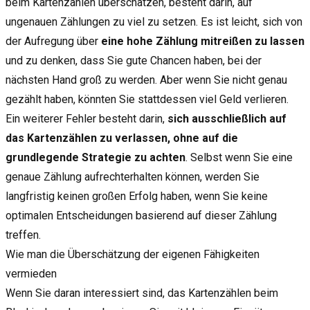
beim Kartenzählen überschätzen, besteht darin, auf
ungenauen Zählungen zu viel zu setzen. Es ist leicht, sich von
der Aufregung über
eine hohe Zählung mitreißen zu lassen
und zu denken, dass Sie gute Chancen haben, bei der
nächsten Hand groß zu werden. Aber wenn Sie nicht genau
gezählt haben, könnten Sie stattdessen viel Geld verlieren.
Ein weiterer Fehler besteht darin,
sich ausschließlich auf
das Kartenzählen zu verlassen, ohne auf die
grundlegende Strategie zu achten
. Selbst wenn Sie eine
genaue Zählung aufrechterhalten können, werden Sie
langfristig keinen großen Erfolg haben, wenn Sie keine
optimalen Entscheidungen basierend auf dieser Zählung
treffen.
Wie man die Überschätzung der eigenen Fähigkeiten
vermieden
Wenn Sie daran interessiert sind, das Kartenzählen beim