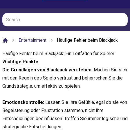
Entertainment
Häufige Fehler beim Blackjack
Home
Häufige Fehler beim Blackjack: Ein Leitfaden für Spieler
Wichtige Punkte:
Die Grundlagen von Blackjack verstehen:
Machen Sie sich
mit den Regeln des Spiels vertraut und beherrschen Sie die
Grundstrategie, um effektiv zu spielen.
Emotionskontrolle:
Lassen Sie Ihre Gefühle, egal ob sie von
Begeisterung oder Frustration stammen, nicht Ihre
Entscheidungen beeinflussen. Treffen Sie immer logische und
strategische Entscheidungen.