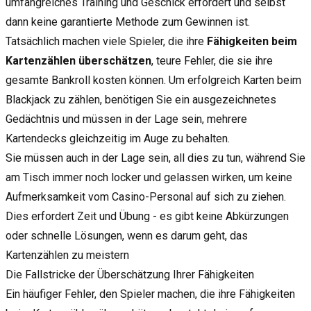
umfangreiches Training und Geschick erfordert und selbst
dann keine garantierte Methode zum Gewinnen ist.
Tatsächlich machen viele Spieler, die ihre
Fähigkeiten beim
Kartenzählen überschätzen
, teure Fehler, die sie ihre
gesamte Bankroll kosten können. Um erfolgreich Karten beim
Blackjack zu zählen, benötigen Sie ein ausgezeichnetes
Gedächtnis und müssen in der Lage sein, mehrere
Kartendecks gleichzeitig im Auge zu behalten.
Sie müssen auch in der Lage sein, all dies zu tun, während Sie
am Tisch immer noch locker und gelassen wirken, um keine
Aufmerksamkeit vom Casino-Personal auf sich zu ziehen.
Dies erfordert Zeit und Übung - es gibt keine Abkürzungen
oder schnelle Lösungen, wenn es darum geht, das
Kartenzählen zu meistern
Die Fallstricke der Überschätzung Ihrer Fähigkeiten
Ein häufiger Fehler, den Spieler machen, die ihre Fähigkeiten