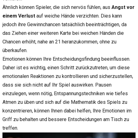
Ähnlich können Spieler, die sich nervös fühlen, aus
Angst vor
einem Verlust
auf weiche Hände verzichten. Dies kann
jedoch ihre Gewinnchancen tatsächlich beeinträchtigen, da
das Ziehen einer weiteren Karte bei weichen Händen die
Chancen erhöht, nahe an 21 heranzukommen, ohne zu
überkaufen.
Emotionen können Ihre Entscheidungsfindung beeinflussen.
Daher ist es wichtig, einen Schritt zurückzutreten, um diese
emotionalen Reaktionen zu kontrollieren und sicherzustellen,
dass sie sich nicht auf Ihr Spiel auswirken. Pausen
einzulegen, wenn nötig, Entspannungstechniken wie tiefes
Atmen zu üben und sich auf die Mathematik des Spiels zu
konzentrieren, können Ihnen dabei helfen, Ihre Emotionen im
Griff zu behalten und bessere Entscheidungen am Tisch zu
treffen.