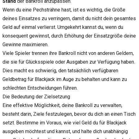
Stand
der Bankroll anzupassen.
Wenn du eine Pechsträhne hast, ist es wichtig, die Größe
deines Einsatzes zu verringern, damit du nicht dein gesamtes
Geld auf einmal verlierst. Umgekehrt kannst du, wenn du
konsequent gewinnst, durch Erhöhung der Einsatzgröße deine
Gewinne maximieren.
Viele Spieler trennen ihre Bankroll nicht von anderen Geldern,
die sie für Glücksspiele oder Ausgaben zur Verfügung haben.
Dies macht es schwierig, den tatsächlich verfügbaren
Geldbetrag für Blackjack im Auge zu behalten und kann zu
schlechten Entscheidungen führen.
Die Bedeutung der Zielsetzung
Eine effektive Möglichkeit, deine Bankroll zu verwalten,
besteht darin, Ziele festzulegen, bevor du dich an einen Tisch
setzt. Bestimme im Voraus, wie viel Geld du für Blackjack
ausgeben möchtest und kannst, und halte dich unabhängig