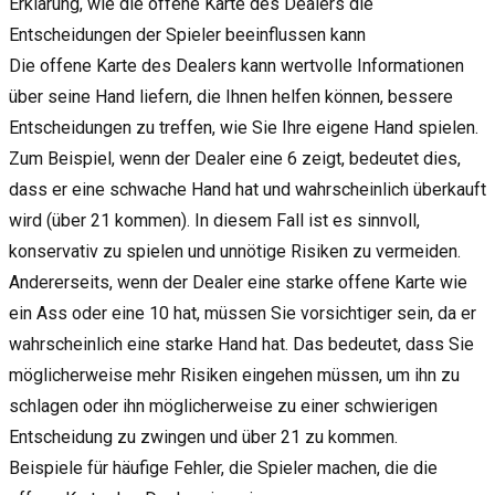
Erklärung, wie die offene Karte des Dealers die
Entscheidungen der Spieler beeinflussen kann
Die offene Karte des Dealers kann wertvolle Informationen
über seine Hand liefern, die Ihnen helfen können, bessere
Entscheidungen zu treffen, wie Sie Ihre eigene Hand spielen.
Zum Beispiel, wenn der Dealer eine 6 zeigt, bedeutet dies,
dass er eine schwache Hand hat und wahrscheinlich überkauft
wird (über 21 kommen). In diesem Fall ist es sinnvoll,
konservativ zu spielen und unnötige Risiken zu vermeiden.
Andererseits, wenn der Dealer eine starke offene Karte wie
ein Ass oder eine 10 hat, müssen Sie vorsichtiger sein, da er
wahrscheinlich eine starke Hand hat. Das bedeutet, dass Sie
möglicherweise mehr Risiken eingehen müssen, um ihn zu
schlagen oder ihn möglicherweise zu einer schwierigen
Entscheidung zu zwingen und über 21 zu kommen.
Beispiele für häufige Fehler, die Spieler machen, die die