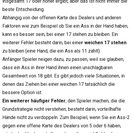
insgesamt 17 oder höher ergibt, aber das ist nicht immer die
beste Entscheidung.
Abhängig von der offenen Karte des Dealers und anderen
Faktoren wie zum Beispiel ob Sie ein Ass in der Hand haben,
kann es besser sein, bei einer 17 stehen zu bleiben. Ein
weiterer Fehler besteht darin, bei eine
r weichen 17 stehen
zu bleiben (eine Hand, die ein Ass als 11 zählt).
Anfänger Spieler neigen dazu, zu passen, weil sie glauben,
dass ein Ass in ihrer Hand ihnen einen unschlagbaren
Gesamtwert von 18 gibt. Es gibt jedoch viele Situationen, in
denen das Ziehen bei einer weichen 17 tatsächlich die
bessere Option ist.
Ein weiterer häufiger Fehler
, den Spieler machen, die die
Grundstrategie nicht verstehen, besteht darin, vorteilhafte
Hände nicht zu verdoppeln. Zum Beispiel, wenn Sie ein Ass-2
gegen eine offene Karte des Dealers von 5 oder 6 haben,