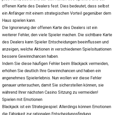
offenen Karte des Dealers fest. Dies bedeutet, dass selbst
ein Anfänger mit einem strategischen Vorteil gegenüber dem
Haus spielen kann.
Die Ignorierung der offenen Karte des Dealers ist ein
weiterer Fehler, den viele Spieler machen. Die sichtbare Karte
des Dealers kann Spieler Entscheidungen beeinflussen und
anzeigen, welche Aktionen in verschiedenen Spielsituationen
bessere Gewinnchancen haben.
Indem Sie diese häufigen Fehler beim Blackjack vermeiden,
erhöhen Sie deutlich Ihre Gewinnchancen und haben ein
angenehmes Spielerlebnis. Nun wollen wir diese Fehler
genauer untersuchen, damit Sie sicherstellen können, sie
während Ihrer nächsten Casino Sitzung zu vermeiden!
Spielen mit Emotionen
Blackjack ist ein Strategiespiel. Allerdings können Emotionen
die Fähigkeit zur rationalen Entscheidungsfindung