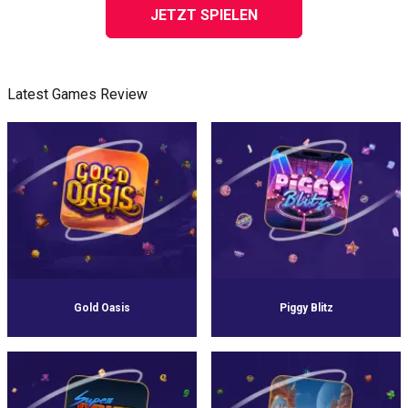
JETZT SPIELEN
Latest Games Review
Gold Oasis
Piggy Blitz