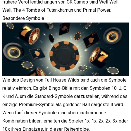
frühere Veröffentlichungen von CR Games sind
Well Well
Well
,
The 4 Tombs of Tutankhamun
und
Primal Power
.
Besondere Symbole
Wie das Design von Full House Wilds sind auch die Symbole
relativ einfach. Es gibt Bingo-Bälle mit den Symbolen 10, J, Q,
K und A, um die Standard-Symbole darzustellen, während das
einzige Premium-Symbol als goldener Ball dargestellt wird.
Wenn fünf dieser Symbole eine übereinstimmende
Kombination bilden, erhalten die Spieler 1x, 1x, 2x, 2x, 3x oder
10x ihres Einsatzes, in dieser Reihenfolge.