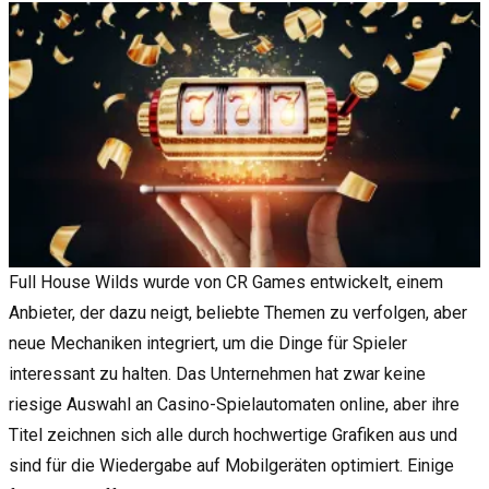
Full House Wilds wurde von
CR Games
entwickelt, einem
Anbieter, der dazu neigt, beliebte Themen zu verfolgen, aber
neue Mechaniken integriert, um die Dinge für Spieler
interessant zu halten. Das Unternehmen hat zwar keine
riesige Auswahl an Casino-Spielautomaten online, aber ihre
Titel zeichnen sich alle durch hochwertige Grafiken aus und
sind für die Wiedergabe auf Mobilgeräten optimiert. Einige