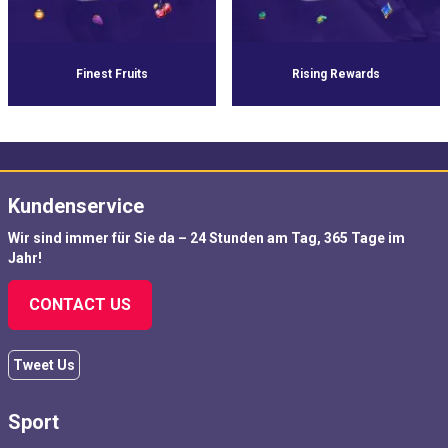
Finest Fruits
Rising Rewards
Kundenservice
Wir sind immer für Sie da – 24 Stunden am Tag, 365 Tage im
Jahr!
CONTACT US
Tweet Us
Sport