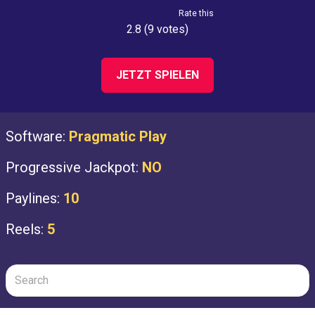
Rate this
2.8 (9 votes)
JETZT SPIELEN
Software:
Pragmatic Play
Progressive Jackpot:
NO
Paylines:
10
Reels:
5