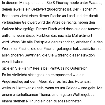
In diesem Minispiel sehen Sie 8 Fischsymbole unter Wasser,
denen jeweils ein Geldwert zugeordnet ist. Der Fischer im
Boot oben zieht einen dieser Fische an Land und der damit
verbundene Geldwert wird der Anzeige rechts neben den
Walzen hinzugefügt. Dieser Fisch wird dann aus der Auswahl
entfernt, wenn diese Funktion das nächste Mal aktiviert
wird. Wenn Sie alle Freispiele genutzt haben, erhalten Sie den
Wert aller Fische, die der Fischer gefangen hat, zusätzlich zu
allen anderen Gewinnen, die Sie während dieser Funktion
erzielt haben.
Spielen Sie Fishin' Reels bei PartyCasino Österreich
Es ist vielleicht nicht ganz so entspannend wie ein
Angelausflug auf dem Meer, aber es hat das Potenzial,
weitaus lukrativer zu sein, wenn es um Geldgewinne geht. Mit
einem unterhaltsamen Thema, einem guten Wettangebot,
einem starken RTP und einigen ausgezeichneten