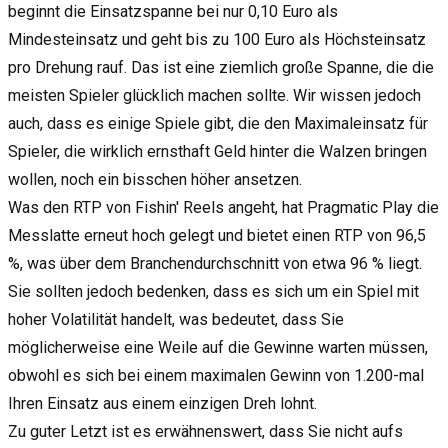
beginnt die Einsatzspanne bei nur 0,10 Euro als
Mindesteinsatz und geht bis zu 100 Euro als Höchsteinsatz
pro Drehung rauf. Das ist eine ziemlich große Spanne, die die
meisten Spieler glücklich machen sollte. Wir wissen jedoch
auch, dass es einige Spiele gibt, die den Maximaleinsatz für
Spieler, die wirklich ernsthaft Geld hinter die Walzen bringen
wollen, noch ein bisschen höher ansetzen.
Was den RTP von Fishin' Reels angeht, hat Pragmatic Play die
Messlatte erneut hoch gelegt und bietet einen RTP von 96,5
%, was über dem Branchendurchschnitt von etwa 96 % liegt.
Sie sollten jedoch bedenken, dass es sich um ein Spiel mit
hoher Volatilität handelt, was bedeutet, dass Sie
möglicherweise eine Weile auf die Gewinne warten müssen,
obwohl es sich bei einem maximalen Gewinn von 1.200-mal
Ihren Einsatz aus einem einzigen Dreh lohnt.
Zu guter Letzt ist es erwähnenswert, dass Sie nicht aufs