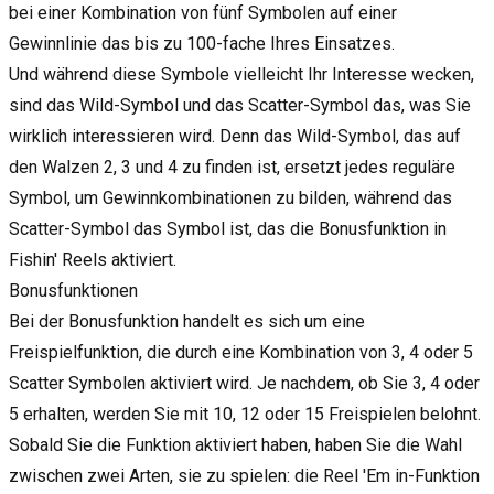
bei einer Kombination von fünf Symbolen auf einer
Gewinnlinie das bis zu 100-fache Ihres Einsatzes.
Und während diese Symbole vielleicht Ihr Interesse wecken,
sind das Wild-Symbol und das Scatter-Symbol das, was Sie
wirklich interessieren wird. Denn das Wild-Symbol, das auf
den Walzen 2, 3 und 4 zu finden ist, ersetzt jedes reguläre
Symbol, um Gewinnkombinationen zu bilden, während das
Scatter-Symbol das Symbol ist, das die Bonusfunktion in
Fishin' Reels aktiviert.
Bonusfunktionen
Bei der Bonusfunktion handelt es sich um eine
Freispielfunktion, die durch eine Kombination von 3, 4 oder 5
Scatter Symbolen aktiviert wird. Je nachdem, ob Sie 3, 4 oder
5 erhalten, werden Sie mit 10, 12 oder 15 Freispielen belohnt.
Sobald Sie die Funktion aktiviert haben, haben Sie die Wahl
zwischen zwei Arten, sie zu spielen: die Reel 'Em in-Funktion