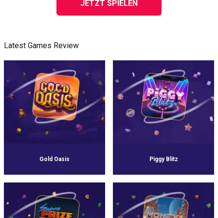
JETZT SPIELEN
Latest Games Review
Gold Oasis
Piggy Blitz