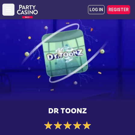
LOG IN
REGISTER
Open main menu
BLOG
DR TOONZ
★
★
★
★
★