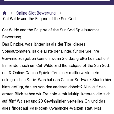
Online Slot Bewertung
Home
Cat Wilde and the Eclipse of the Sun God
Cat Wilde and the Eclipse of the Sun God Spielautomat
Bewertung
Das Einzige, was länger ist als der Titel dieses
Spielautomaten, ist die Liste der Dinge, für die Sie Ihre
Gewinne ausgeben können, wenn Sie das große Los ziehen!
Es handelt sich um Cat Wilde and the Eclipse of the Sun God,
der 3.
Online-Casino
Spiele-Teil einer mittlerweile sehr
erfolgreichen Serie. Was hat das Casino-Software-Studio hier
hinzugefügt, das es von den anderen abhebt? Nun, auf den
ersten Blick sehen wir Freispiele mit Multiplikatoren, die sich
auf fünf Walzen und 20 Gewinnlinien verteilen. Oh, und das
alles findet auf Kaskaden-/Avalanche-Walzen statt. Mal