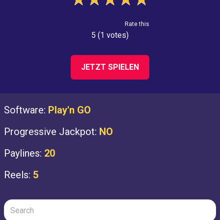
Rate this
5 (1 votes)
JETZT SPIELEN
Software:
Play'n GO
Progressive Jackpot:
NO
Paylines:
20
Reels:
5