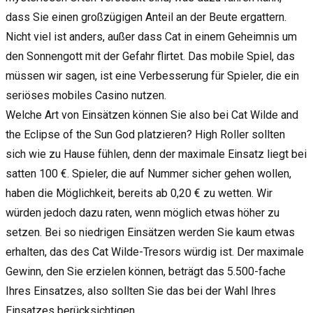
dass Sie einen großzügigen Anteil an der Beute ergattern.
Nicht viel ist anders, außer dass Cat in einem Geheimnis um
den Sonnengott mit der Gefahr flirtet. Das mobile Spiel, das
müssen wir sagen, ist eine Verbesserung für Spieler, die ein
seriöses mobiles Casino nutzen.
Welche Art von Einsätzen können Sie also bei Cat Wilde and
the Eclipse of the Sun God platzieren? High Roller sollten
sich wie zu Hause fühlen, denn der maximale Einsatz liegt bei
satten 100 €. Spieler, die auf Nummer sicher gehen wollen,
haben die Möglichkeit, bereits ab 0,20 € zu wetten. Wir
würden jedoch dazu raten, wenn möglich etwas höher zu
setzen. Bei so niedrigen Einsätzen werden Sie kaum etwas
erhalten, das des Cat Wilde-Tresors würdig ist. Der maximale
Gewinn, den Sie erzielen können, beträgt das 5.500-fache
Ihres Einsatzes, also sollten Sie das bei der Wahl Ihres
Einsatzes berücksichtigen.