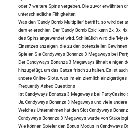
oder 7 weitere Spins vergeben. Die zuvor erwähnten dr
unterschiedliche Fähigkeiten.
Was den 'Candy Bomb Multiplier' betrifft, so wird der
dem er erschien. Der 'Candy Bomb Epic' kann 2x, 3x, 4
des Spins angewendet wird. Schließlich wird die 'Mys
Einsatzes anzeigen, die zu den potenziellen Gewinnen
Spielen Sie Candyways Bonanza 3 Megaways bei Part
Der Candyways Bonanza 3 Megaways ähnelt einigen der
hinzugefügt, um das Ganze frisch zu halten. Es ist auch
andere Online-Slots, was ihr ein ziemlich einzigartige
Frequently Asked Questions
Ist Candyways Bonanza 3 Megaways bei PartyCasino s
Ja, Candyways Bonanza 3 Megaways und viele andere to
Welches Unternehmen hat den Slot Candyways Bonanz
Candyways Bonanza 3 Megaways wurde von Stakelogic
Wie können Spieler den Bonus Modus in Candyways B