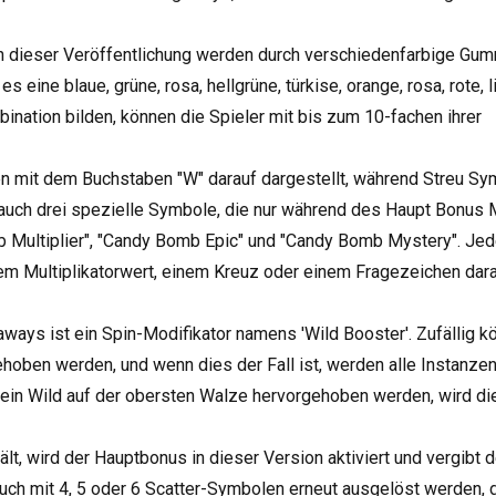
n dieser Veröffentlichung werden durch verschiedenfarbige Gu
es eine blaue, grüne, rosa, hellgrüne, türkise, orange, rosa, rote, l
nation bilden, können die Spieler mit bis zum 10-fachen ihrer
en mit dem Buchstaben "W" darauf dargestellt, während Streu Sy
 auch drei spezielle Symbole, die nur während des Haupt Bonus
 Multiplier", "Candy Bomb Epic" und "Candy Bomb Mystery". Jed
em Multiplikatorwert, einem Kreuz oder einem Fragezeichen dara
ys ist ein Spin-Modifikator namens 'Wild Booster'. Zufällig kö
oben werden, und wenn dies der Fall ist, werden alle Instanzen
 ein Wild auf der obersten Walze hervorgehoben werden, wird di
lt, wird der Hauptbonus in dieser Version aktiviert und vergibt 
uch mit 4, 5 oder 6 Scatter-Symbolen erneut ausgelöst werden, d