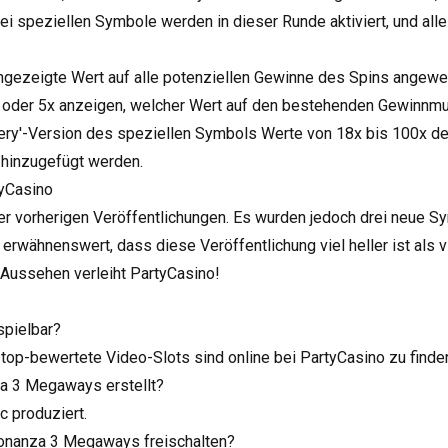
ei speziellen Symbole werden in dieser Runde aktiviert, und all
 angezeigte Wert auf alle potenziellen Gewinne des Spins angewe
x oder 5x anzeigen, welcher Wert auf den bestehenden Gewinnmul
tery'-Version des speziellen Symbols Werte von 18x bis 100x d
 hinzugefügt werden.
yCasino
 vorherigen Veröffentlichungen. Es wurden jedoch drei neue S
 erwähnenswert, dass diese Veröffentlichung viel heller ist als v
s Aussehen verleiht
PartyCasino
!
pielbar?
p-bewertete Video-Slots sind online bei PartyCasino zu finde
a 3 Megaways erstellt?
 produziert.
onanza 3 Megaways freischalten?