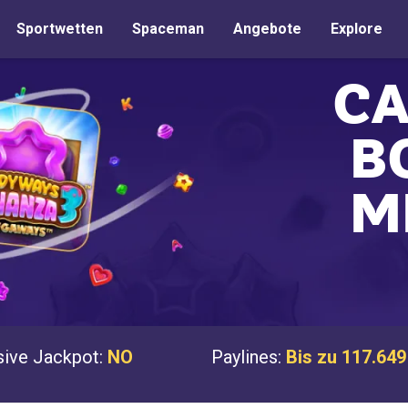
Sportwetten
Spaceman
Angebote
Explore
C
B
M
sive Jackpot:
NO
Paylines:
Bis zu 117.649