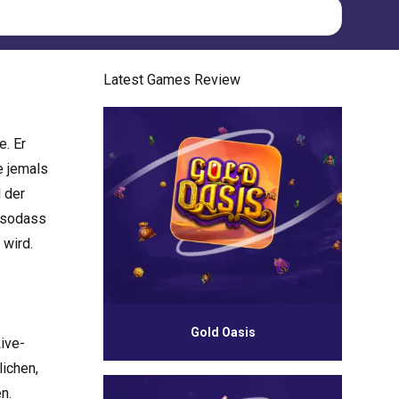
Latest Games Review
e. Er
e jemals
l der
, sodass
 wird.
Gold Oasis
ive-
lichen,
n.