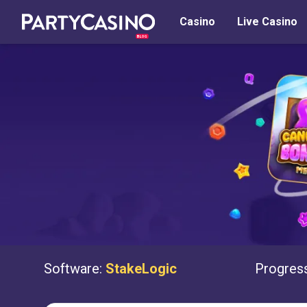
Casino
Live Casino
BLOG
Software:
StakeLogic
Progres