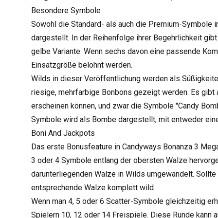
Besondere Symbole
Sowohl die Standard- als auch die Premium-Symbole i
dargestellt. In der Reihenfolge ihrer Begehrlichkeit gibt 
gelbe Variante. Wenn sechs davon eine passende Kombi
Einsatzgröße belohnt werden.
Wilds in dieser Veröffentlichung werden als Süßigkeit
riesige, mehrfarbige Bonbons gezeigt werden. Es gibt
erscheinen können, und zwar die Symbole "Candy Bomb
Symbole wird als Bombe dargestellt, mit entweder ein
Boni And Jackpots
Das erste Bonusfeature in Candyways Bonanza 3 Megawa
3 oder 4 Symbole entlang der obersten Walze hervorgeh
darunterliegenden Walze in Wilds umgewandelt. Sollte
entsprechende Walze komplett wild.
Wenn man 4, 5 oder 6 Scatter-Symbole gleichzeitig erhä
Spielern 10, 12 oder 14 Freispiele. Diese Runde kann a