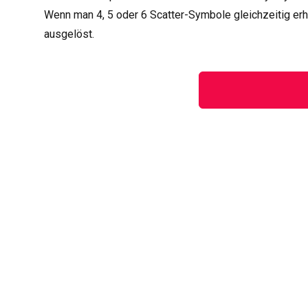
Wenn man 4, 5 oder 6 Scatter-Symbole gleichzeitig e
ausgelöst.