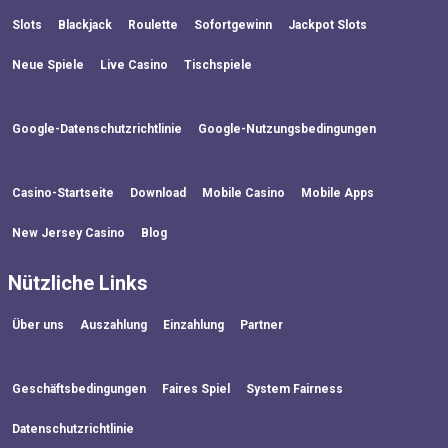
Slots
Blackjack
Roulette
Sofortgewinn
Jackpot Slots
Neue Spiele
Live Casino
Tischspiele
Google-Datenschutzrichtlinie
Google-Nutzungsbedingungen
Casino-Startseite
Download
Mobile Casino
Mobile Apps
New Jersey Casino
Blog
Nützliche Links
Über uns
Auszahlung
Einzahlung
Partner
Geschäftsbedingungen
Faires Spiel
System Fairness
Datenschutzrichtlinie