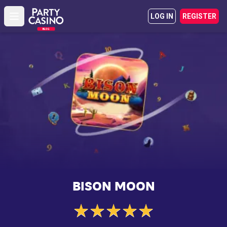
LOG IN
REGISTER
Open main menu
BLOG
BISON MOON
★
★
★
★
★