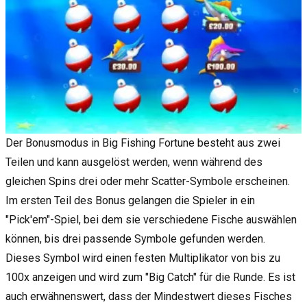
Der Bonusmodus in Big Fishing Fortune besteht aus zwei
Teilen und kann ausgelöst werden, wenn während des
gleichen Spins drei oder mehr Scatter-Symbole erscheinen.
Im ersten Teil des Bonus gelangen die Spieler in ein
"Pick'em"-Spiel, bei dem sie verschiedene Fische auswählen
können, bis drei passende Symbole gefunden werden.
Dieses Symbol wird einen festen Multiplikator von bis zu
100x anzeigen und wird zum "Big Catch" für die Runde. Es ist
auch erwähnenswert, dass der Mindestwert dieses Fisches