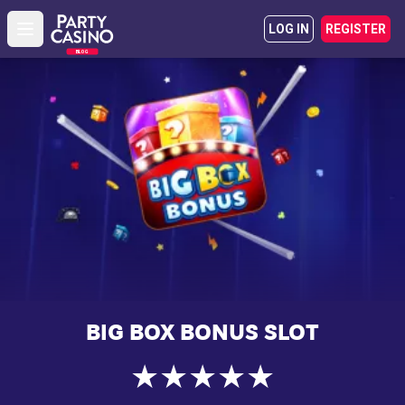
LOG IN
REGISTER
Open main menu
BLOG
BIG BOX BONUS SLOT
★
★
★
★
★