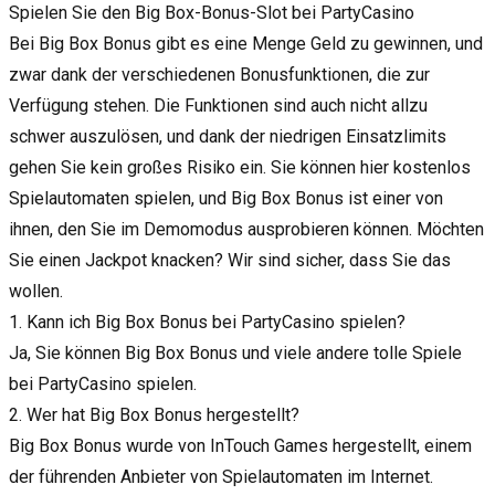
Spielen Sie den Big Box-Bonus-Slot bei PartyCasino
Bei Big Box Bonus gibt es eine Menge Geld zu gewinnen, und
zwar dank der verschiedenen Bonusfunktionen, die zur
Verfügung stehen. Die Funktionen sind auch nicht allzu
schwer auszulösen, und dank der niedrigen Einsatzlimits
gehen Sie kein großes Risiko ein. Sie können hier kostenlos
Spielautomaten spielen, und Big Box Bonus ist einer von
ihnen, den Sie im Demomodus ausprobieren können. Möchten
Sie einen Jackpot knacken? Wir sind sicher, dass Sie das
wollen.
1. Kann ich Big Box Bonus bei PartyCasino spielen?
Ja, Sie können Big Box Bonus und viele andere tolle Spiele
bei PartyCasino spielen.
2. Wer hat Big Box Bonus hergestellt?
Big Box Bonus wurde von InTouch Games hergestellt, einem
der führenden Anbieter von Spielautomaten im Internet.