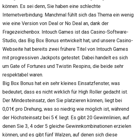
können. Es sei denn, Sie haben eine schlechte
Internetverbindung. Manchmal fühlt sich das Thema ein wenig
wie eine Version von Deal or No Deal an, dank der
Fragezeichenbox. Intouch Games ist das Casino-Software-
Studio, das Big Box Bonus entwickelt hat, und unsere
Casino-
Webseite
hat bereits zwei frühere Titel von Intouch Games
mit progressiven Jackpots getestet. Dabei handelt es sich
um Gate of Fortunes und Twistin Respins, die beide sehr
respektabel waren.
Big Box Bonus hat ein sehr kleines Einsatzfenster, was
bedeutet, dass es nicht wirklich für High Roller gedacht ist.
Der Mindesteinsatz, den Sie platzieren können, liegt bei
0,01€ pro Drehung, was so niedrig wie möglich ist, während
der Höchsteinsatz bei 5 € liegt. Es gibt 20 Gewinnlinien, auf
denen Sie 3, 4 oder 5 gleiche Gewinnkombinationen erzielen
können, und es gibt fünf Walzen, auf denen sich diese