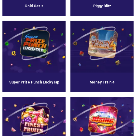
Gold Oasis
Piggy Blitz
Super Prize Punch LuckyTap
Money Train 4