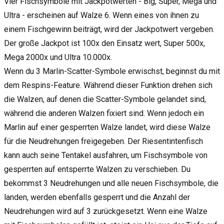
Vier Fischsymbole mit Jackpotwerten - Big, Super, Mega und
Ultra - erscheinen auf Walze 6. Wenn eines von ihnen zu
einem Fischgewinn beiträgt, wird der Jackpotwert vergeben.
Der große Jackpot ist 100x den Einsatz wert, Super 500x,
Mega 2000x und Ultra 10.000x.
Wenn du 3 Marlin-Scatter-Symbole erwischst, beginnst du mit
dem Respins-Feature. Während dieser Funktion drehen sich
die Walzen, auf denen die Scatter-Symbole gelandet sind,
während die anderen Walzen fixiert sind. Wenn jedoch ein
Marlin auf einer gesperrten Walze landet, wird diese Walze
für die Neudrehungen freigegeben. Der Riesentintenfisch
kann auch seine Tentakel ausfahren, um Fischsymbole von
gesperrten auf entsperrte Walzen zu verschieben. Du
bekommst 3 Neudrehungen und alle neuen Fischsymbole, die
landen, werden ebenfalls gesperrt und die Anzahl der
Neudrehungen wird auf 3 zurückgesetzt. Wenn eine Walze