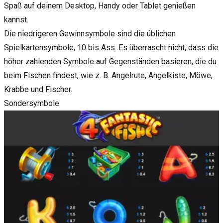
Spaß auf deinem Desktop, Handy oder Tablet genießen
kannst.
Die niedrigeren Gewinnsymbole sind die üblichen
Spielkartensymbole, 10 bis Ass. Es überrascht nicht, dass die
höher zahlenden Symbole auf Gegenständen basieren, die du
beim Fischen findest, wie z. B. Angelrute, Angelkiste, Möwe,
Krabbe und Fischer.
Sondersymbole