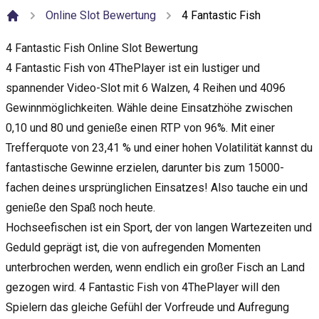
Online Slot Bewertung
4 Fantastic Fish
Home
4 Fantastic Fish Online Slot Bewertung
4 Fantastic Fish von 4ThePlayer ist ein lustiger und
spannender Video-Slot mit 6 Walzen, 4 Reihen und 4096
Gewinnmöglichkeiten. Wähle deine Einsatzhöhe zwischen
0,10 und 80 und genieße einen RTP von 96%. Mit einer
Trefferquote von 23,41 % und einer hohen Volatilität kannst du
fantastische Gewinne erzielen, darunter bis zum 15000-
fachen deines ursprünglichen Einsatzes! Also tauche ein und
genieße den Spaß noch heute.
Hochseefischen ist ein Sport, der von langen Wartezeiten und
Geduld geprägt ist, die von aufregenden Momenten
unterbrochen werden, wenn endlich ein großer Fisch an Land
gezogen wird. 4 Fantastic Fish von
4ThePlayer
will den
Spielern das gleiche Gefühl der Vorfreude und Aufregung