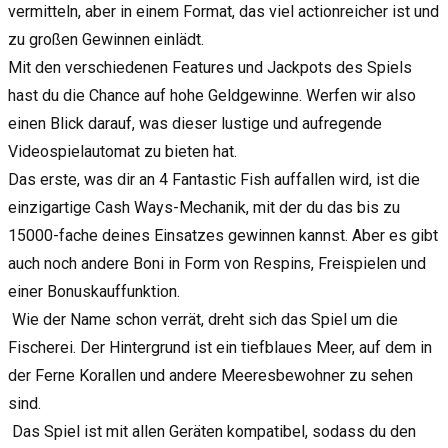
vermitteln, aber in einem Format, das viel actionreicher ist und
zu großen Gewinnen einlädt.
Mit den verschiedenen Features und Jackpots des Spiels
hast du die Chance auf hohe Geldgewinne. Werfen wir also
einen Blick darauf, was dieser lustige und aufregende
Videospielautomat zu bieten hat.
Das erste, was dir an 4 Fantastic Fish auffallen wird, ist die
einzigartige Cash Ways-Mechanik, mit der du das bis zu
15000-fache deines Einsatzes gewinnen kannst. Aber es gibt
auch noch andere Boni in Form von Respins, Freispielen und
einer Bonuskauffunktion.
Wie der Name schon verrät, dreht sich das Spiel um die
Fischerei. Der Hintergrund ist ein tiefblaues Meer, auf dem in
der Ferne Korallen und andere Meeresbewohner zu sehen
sind.
Das Spiel ist mit allen Geräten kompatibel, sodass du den