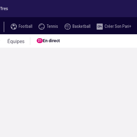
fres
Football
Tennis
Basketball
Créer Son Pari+
En direct
21
Équipes