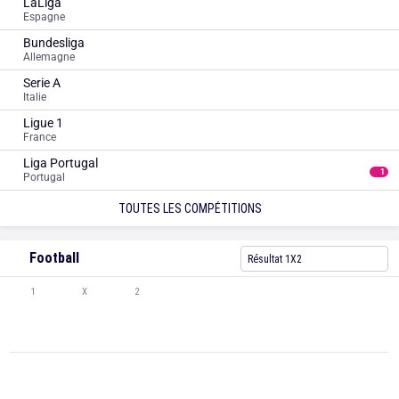
LaLiga
Espagne
Bundesliga
Allemagne
Serie A
Italie
Ligue 1
France
Liga Portugal
1
Portugal
TOUTES LES COMPÉTITIONS
Football
Résultat 1X2
1
X
2