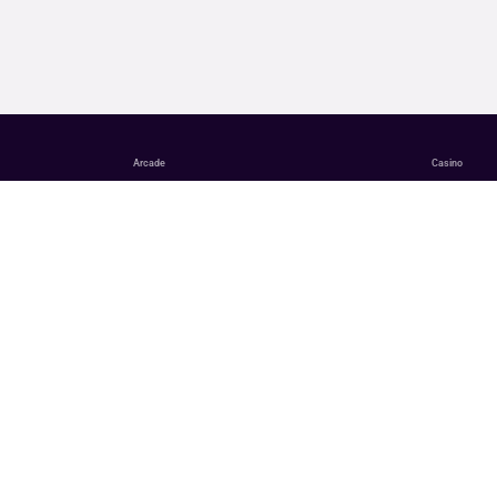
Arcade
Casino
English
Deutsch
English (Canada)
Français
SERVICE À LA CLIENTÈLE