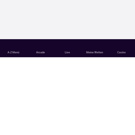
A-Z Menü
Arcade
Live
Meine Wetten
Casino
English
Deutsch
English (Canada)
Français