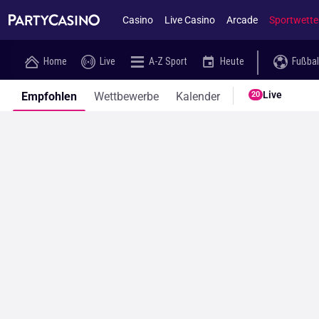
Casino
Live Casino
Arcade
Sportwette
Home
Live
A-Z Sport
Heute
Fußbal
Live
20
Empfohlen
Wettbewerbe
Kalender
Top-Turniere
P
r
i
P
c
r
e
o
A
-
m
T
B
o
P
A
o
t
M
T
o
i
o
P
W
s
o
n
T
t
n
t
A
W
s
r
1
T
e
0
A
ALLE TURNIERE
a
0
l
0