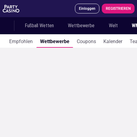
Einloggen
REGISTRIEREN
Fußball Wetten
Wettbewerbe
Welt
W
Empfohlen
Wettbewerbe
Coupons
Kalender
Te