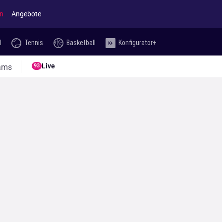
n
Angebote
l
Tennis
Basketball
Konfigurator+
Live
93
ams