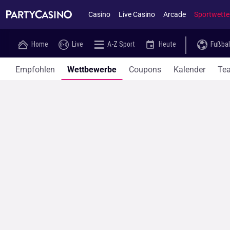
Casino
Live Casino
Arcade
Sportwette
Home
Live
A-Z Sport
Heute
Fußbal
Empfohlen
Wettbewerbe
Coupons
Kalender
Te
Alle
Länder
Leider
sind
Welt
aktuell
keine
Events für
A
113
diese
l
Region
l
K
verfügbar.
e
58
o
W
m
e
W
b
L
l
1
M
i
i
t
2
+
v
K
0
H
(
21
e
AUG.
l
3
07
e
h
u
0
u
ö