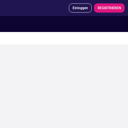
Einloggen
REGISTRIEREN
Medien
Wähle ein Event ...
Wähle
von der
Liste der
Live-Events,
um einen
Live-
Stream
anzusehen.