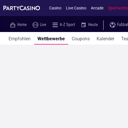
Casino
Live Casino
Arcade
Sportwette
Home
Live
A-Z Sport
Heute
Fußbal
Empfohlen
Wettbewerbe
Coupons
Kalender
Te
Alle
Fußball Wetten
Länder
Welt
Alle Panama
A
117
l
Spiele
Ligatabelle
2
l
K
e
64
o
Ergebnis 1X2
W
m
e
W
b
l
MORGEN
1
X
2
1
M
i
t
2
+
K
0
(
20
San Francisco FC
l
3
h
1.80
3.
u
0
Herrera FC
ö