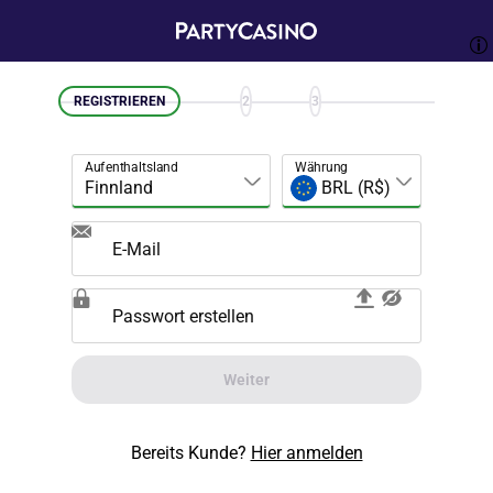
REGISTRIEREN
2
3
Aufenthaltsland
Währung
E-Mail
Passwort erstellen
Weiter
Bereits Kunde?
Hier anmelden